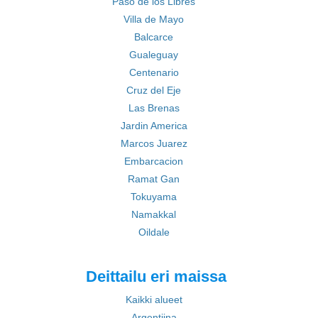
Paso de los Libres
Villa de Mayo
Balcarce
Gualeguay
Centenario
Cruz del Eje
Las Brenas
Jardin America
Marcos Juarez
Embarcacion
Ramat Gan
Tokuyama
Namakkal
Oildale
Deittailu eri maissa
Kaikki alueet
Argentiina