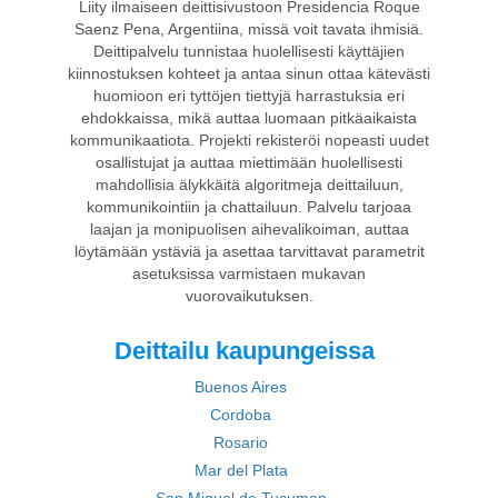
Liity ilmaiseen deittisivustoon Presidencia Roque
Saenz Pena, Argentiina, missä voit tavata ihmisiä.
Deittipalvelu tunnistaa huolellisesti käyttäjien
kiinnostuksen kohteet ja antaa sinun ottaa kätevästi
huomioon eri tyttöjen tiettyjä harrastuksia eri
ehdokkaissa, mikä auttaa luomaan pitkäaikaista
kommunikaatiota. Projekti rekisteröi nopeasti uudet
osallistujat ja auttaa miettimään huolellisesti
mahdollisia älykkäitä algoritmeja deittailuun,
kommunikointiin ja chattailuun. Palvelu tarjoaa
laajan ja monipuolisen aihevalikoiman, auttaa
löytämään ystäviä ja asettaa tarvittavat parametrit
asetuksissa varmistaen mukavan
vuorovaikutuksen.
Deittailu kaupungeissa
Buenos Aires
Cordoba
Rosario
Mar del Plata