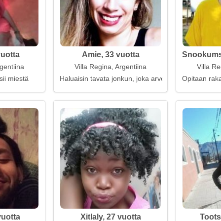
vuotta
Amie, 33 vuotta
Snookums,
rgentiina
Villa Regina, Argentiina
Villa Re
sii miestä
Haluaisin tavata jonkun, joka arvostaa kotia
Opitaan rak
vuotta
Xitlaly, 27 vuotta
Toots