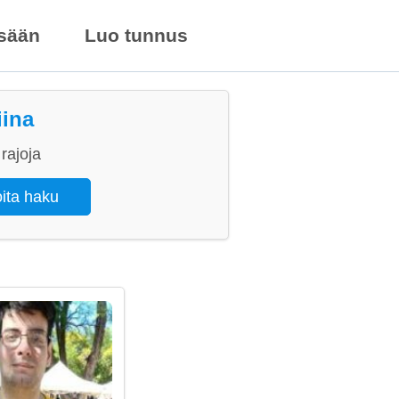
isään
Luo tunnus
iina
rajoja