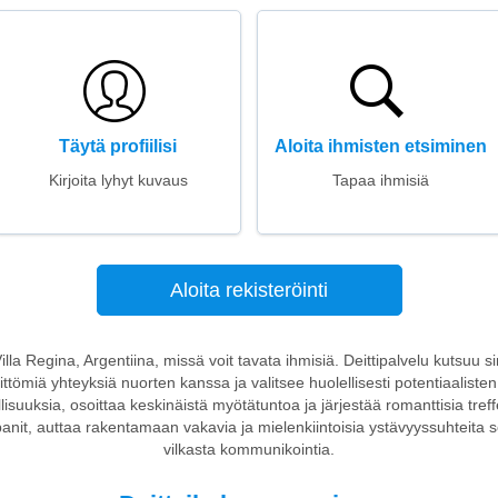
Täytä profiilisi
Aloita ihmisten etsiminen
Kirjoita lyhyt kuvaus
Tapaa ihmisiä
Aloita rekisteröinti
Villa Regina, Argentiina, missä voit tavata ihmisiä. Deittipalvelu kutsuu sin
ttömiä yhteyksiä nuorten kanssa ja valitsee huolellisesti potentiaalisten
llisuuksia, osoittaa keskinäistä myötätuntoa ja järjestää romanttisia treff
ppanit, auttaa rakentamaan vakavia ja mielenkiintoisia ystävyyssuhteita se
vilkasta kommunikointia.