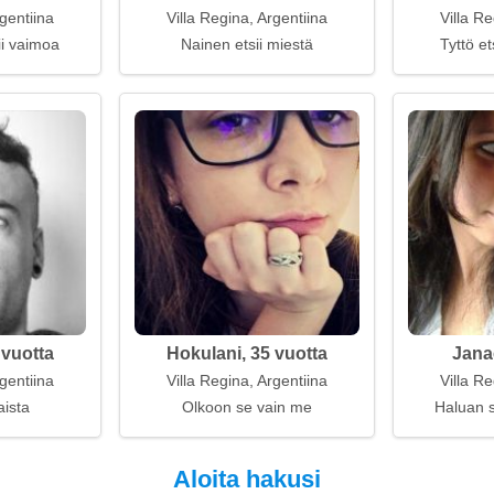
rgentiina
Villa Regina, Argentiina
Villa Re
ii vaimoa
Nainen etsii miestä
Tyttö et
 vuotta
Hokulani, 35 vuotta
Jana
rgentiina
Villa Regina, Argentiina
Villa Re
aista
Olkoon se vain me
Haluan s
Aloita hakusi