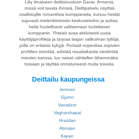
Liity ilmaiseen deittisivustoon Gavar, Armenia,
missä voit tavata ihmisiä. Deittipalvelu näyttää
osallistujille romanttisia kumppaneita, kutsuu heidät
sujuvasti mielenkiintoisiin keskusteluihin ja auttaa
heitä huolellisesti valitsemaan luotettavan
kumppanin. Yhteisö avaa aktiivisesti uusia
käyttäjäprofiileja ja tarjoaa laajan valikoiman tyttöjä,
joilla on erilaisia kykyjä. Portaali nopeuttaa sopivien
profiilien etsintää, edistää reaaliaikaista viestintää
miesten kanssa, tuo naiset vähitellen lähemmäksi
toisiaan ja täyttää onnistuneesti muita toiveita.
Deittailu kaupungeissa
Jerevan
Gjumri
Vanadzor
Vagharshapat
Hrazdan
Abovjan
Kapan