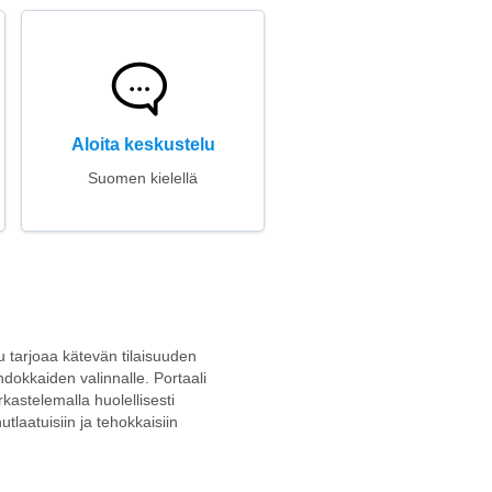
Aloita keskustelu
Suomen kielellä
lu tarjoaa kätevän tilaisuuden
dokkaiden valinnalle. Portaali
rkastelemalla huolellisesti
utlaatuisiin ja tehokkaisiin