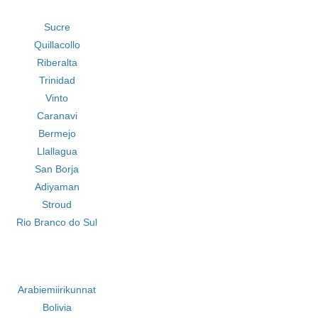
Sucre
Quillacollo
Riberalta
Trinidad
Vinto
Caranavi
Bermejo
Llallagua
San Borja
Adiyaman
Stroud
Rio Branco do Sul
Arabiemiirikunnat
Bolivia