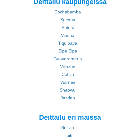
Deittailu kaupungeissa
Cochabamba
Sacaba
Potosi
Viacha
Tiquipaya
Sipe Sipe
Guayaramerin
Villazon
Cobija
Warnes
Shaowu
Jasdan
Deittailu eri maissa
Bolivia
Haiti