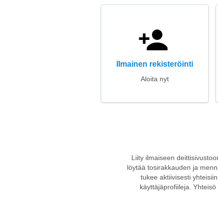
Ilmainen rekisteröinti
Aloita nyt
Liity ilmaiseen deittisivusto
löytää tosirakkauden ja mennä
tukee aktiivisesti yhteisi
käyttäjäprofiileja. Yhteisö