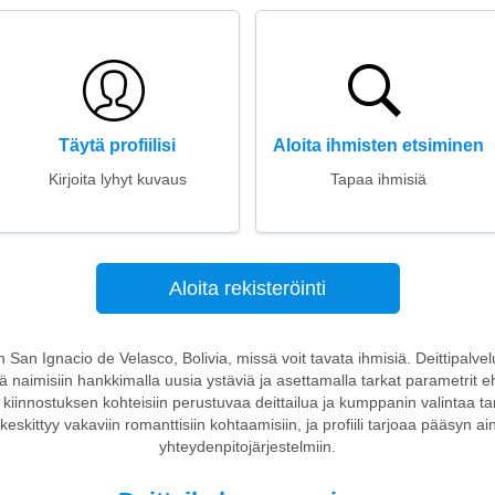
Täytä profiilisi
Aloita ihmisten etsiminen
Kirjoita lyhyt kuvaus
Tapaa ihmisiä
Aloita rekisteröinti
on San Ignacio de Velasco, Bolivia, missä voit tavata ihmisiä. Deittipalve
 naimisiin hankkimalla uusia ystäviä ja asettamalla tarkat parametrit eh
in kiinnostuksen kohteisiin perustuvaa deittailua ja kumppanin valintaa ta
 keskittyy vakaviin romanttisiin kohtaamisiin, ja profiili tarjoaa pääsyn ain
yhteydenpitojärjestelmiin.