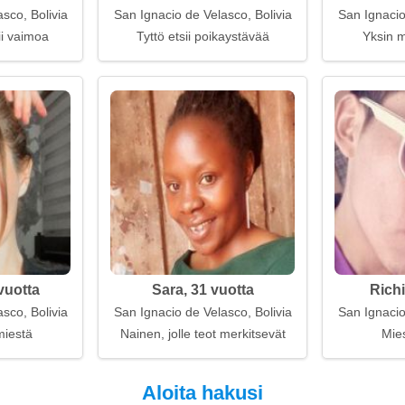
sco, Bolivia
San Ignacio de Velasco, Bolivia
San Ignacio
ii vaimoa
Tyttö etsii poikaystävää
Yksin m
vuotta
Sara, 31 vuotta
Richi
sco, Bolivia
San Ignacio de Velasco, Bolivia
San Ignacio
miestä
Nainen, jolle teot merkitsevät
Mies
Aloita hakusi