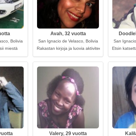
uotta
Avah, 32 vuotta
Doodleb
sco, Bolivia
San Ignacio de Velasco, Bolivia
San Ignacio
sii miestä
Rakastan kirjoja ja luovia aktiviteetteja
Etsin katset
vuotta
Valery, 29 vuotta
Kalil