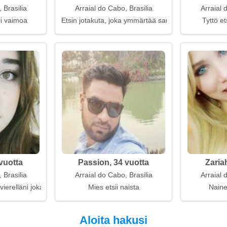
 Brasilia
Arraial do Cabo, Brasilia
Arraial 
ii vaimoa
Etsin jotakuta, joka ymmärtää sanojen arvon
Tyttö et
vuotta
Passion, 34 vuotta
Zaria
 Brasilia
Arraial do Cabo, Brasilia
Arraial 
erelläni joka ilta
Mies etsii naista
Naine
Aloita hakusi