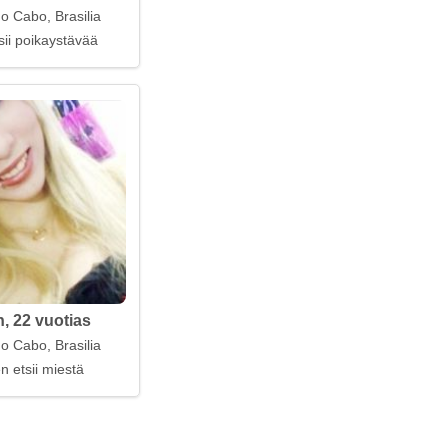
do Cabo, Brasilia
sii poikaystävää
h, 22 vuotias
do Cabo, Brasilia
n etsii miestä