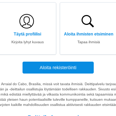
Täytä profiilisi
Aloita ihmisten etsiminen
Kirjoita lyhyt kuvaus
Tapaa ihmisiä
Aloita rekisteröinti
n Arraial do Cabo, Brasilia, missä voit tavata ihmisiä. Deittipalvelu tar
n ja -deittailun osallistujia löytämään todellisen rakkauden. Sivusto esi
mikä edistää miellyttävää ja vilkasta kommunikointia sekä tapaamisia mi
stää yleisen haun potentiaalisille tuleville kumppaneille, kutsuen mukaan
arjoten kaikille mahdollisuuden osallistua aktiivisesti rakkauden etsintää