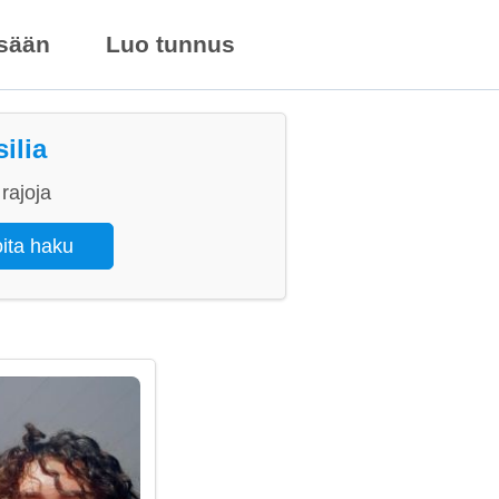
isään
Luo tunnus
ilia
rajoja