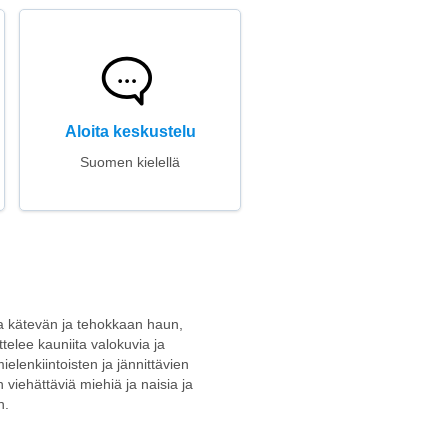
Aloita keskustelu
Suomen kielellä
joaa kätevän ja tehokkaan haun,
ttelee kauniita valokuvia ja
elenkiintoisten ja jännittävien
 viehättäviä miehiä ja naisia ja
n.