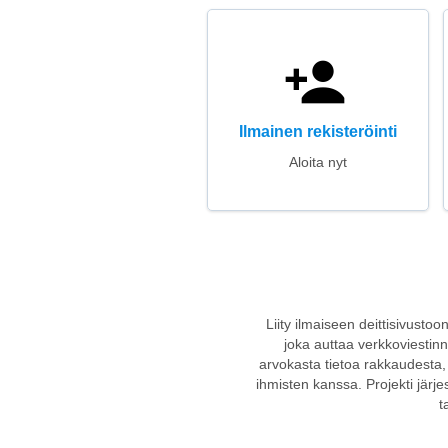
Ilmainen rekisteröinti
Aloita nyt
Liity ilmaiseen deittisivustoo
joka auttaa verkkoviestinnä
arvokasta tietoa rakkaudesta, 
ihmisten kanssa. Projekti järje
t