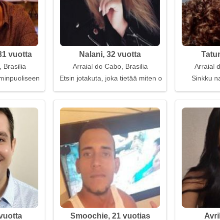
31 vuotta
Nalani, 32 vuotta
Tatu
 Brasilia
Arraial do Cabo, Brasilia
Arraial 
minpuoliseen onneen
Etsin jotakuta, joka tietää miten olla
Sinkku na
vuotta
Smoochie, 21 vuotias
Avri