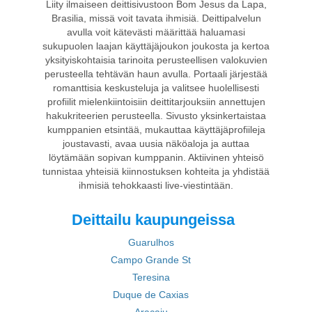
Liity ilmaiseen deittisivustoon Bom Jesus da Lapa,
Brasilia, missä voit tavata ihmisiä. Deittipalvelun
avulla voit kätevästi määrittää haluamasi
sukupuolen laajan käyttäjäjoukon joukosta ja kertoa
yksityiskohtaisia tarinoita perusteellisen valokuvien
perusteella tehtävän haun avulla. Portaali järjestää
romanttisia keskusteluja ja valitsee huolellisesti
profiilit mielenkiintoisiin deittitarjouksiin annettujen
hakukriteerien perusteella. Sivusto yksinkertaistaa
kumppanien etsintää, mukauttaa käyttäjäprofiileja
joustavasti, avaa uusia näköaloja ja auttaa
löytämään sopivan kumppanin. Aktiivinen yhteisö
tunnistaa yhteisiä kiinnostuksen kohteita ja yhdistää
ihmisiä tehokkaasti live-viestintään.
Deittailu kaupungeissa
Guarulhos
Campo Grande St
Teresina
Duque de Caxias