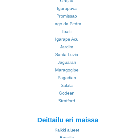
Grajau
Igarapava
Promissao
Lago da Pedra
Ibaiti
Igarape Acu
Jardim
Santa Luzia
Jaguarari
Maragogipe
Pagadian
Salala
Godean
Stratford
Deittailu eri maissa
Kaikki alueet
Brasilia