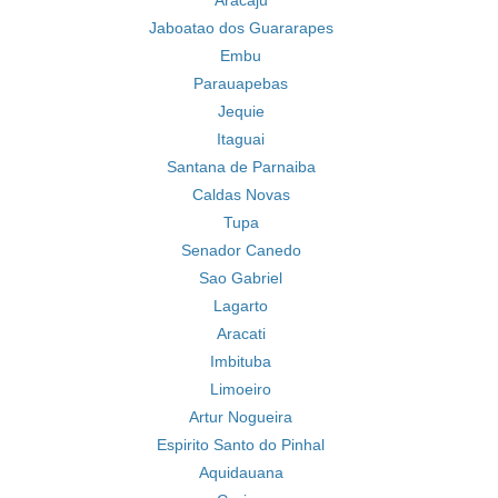
Aracaju
Jaboatao dos Guararapes
Embu
Parauapebas
Jequie
Itaguai
Santana de Parnaiba
Caldas Novas
Tupa
Senador Canedo
Sao Gabriel
Lagarto
Aracati
Imbituba
Limoeiro
Artur Nogueira
Espirito Santo do Pinhal
Aquidauana