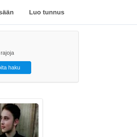
isään
Luo tunnus
rajoja