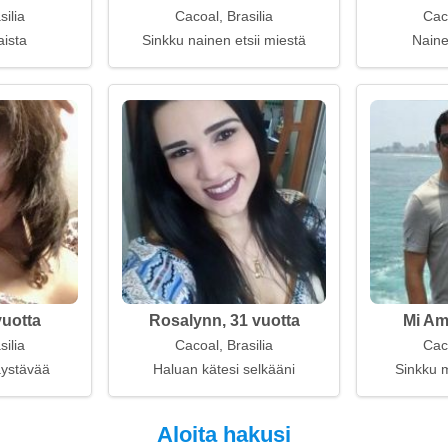
silia
Cacoal, Brasilia
Caco
aista
Sinkku nainen etsii miestä
Naine
vuotta
Rosalynn, 31 vuotta
Mi Am
silia
Cacoal, Brasilia
Caco
kaystävää
Haluan kätesi selkääni
Sinkku m
Aloita hakusi