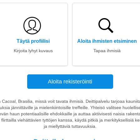
Täytä profiilisi
Aloita ihmisten etsiminen
Kirjoita lyhyt kuvaus
Tapaa ihmisiä
Aloita rekisteröinti
n Cacoal, Brasilia, missä voit tavata ihmisiä. Deittipalvelu tarjoaa kauniita
a jännittäville ja mielenkiintoisille treffeille. Yhteisö valitsee huolellisest
evän haun potentiaalisille ehdokkaille ja auttaa aktiivisesti naisia raken
 flirttailla viehättävien tyttöjen kanssa, käydä pitkiä ja merkityksellisiä 
ja miellyttäviä tuttavuuksia.