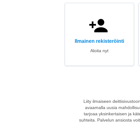
Ilmainen rekisteröinti
Aloita nyt
Liity ilmaiseen deittisivustoo
avaamalla uusia mahdollisuuksi
tarjoaa yksinkertaisen ja kät
suhteita. Palvelun ansiosta voit