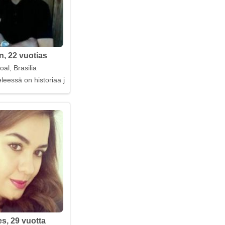
, 22 vuotias
al, Brasilia
leessä on historiaa ja intohimoa
es, 29 vuotta