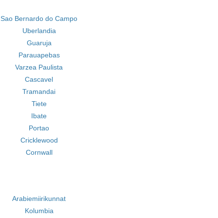
Sao Bernardo do Campo
Uberlandia
Guaruja
Parauapebas
Varzea Paulista
Cascavel
Tramandai
Tiete
Ibate
Portao
Cricklewood
Cornwall
Arabiemiirikunnat
Kolumbia