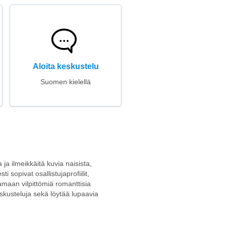
Aloita keskustelu
Suomen kielellä
 ja ilmeikkäitä kuvia naisista,
i sopivat osallistujaprofiilit,
tamaan vilpittömiä romanttisia
keskusteluja sekä löytää lupaavia