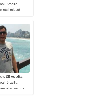
al, Brasilia
n etsii miestä
or, 38 vuotta
al, Brasilia
ies etsii vaimoa