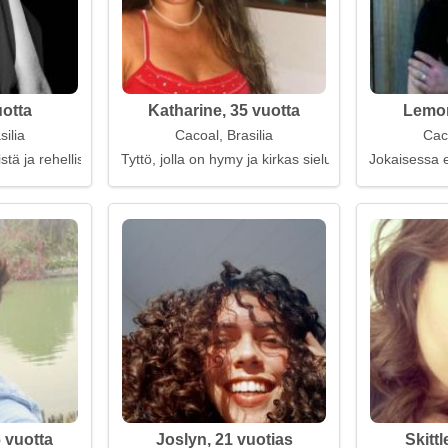
uotta
Katharine, 35 vuotta
Lemon
silia
Cacoal, Brasilia
Caco
listä ja rehellistä kumppania
Tyttö, jolla on hymy ja kirkas sielu
Jokaisessa e
 vuotta
Joslyn, 21 vuotias
Skittl