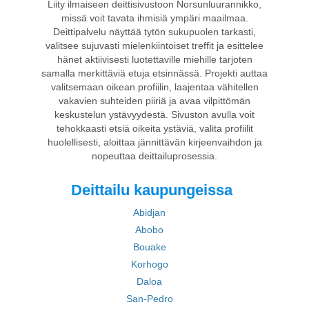
Liity ilmaiseen deittisivustoon Norsunluurannikko,
missä voit tavata ihmisiä ympäri maailmaa.
Deittipalvelu näyttää tytön sukupuolen tarkasti,
valitsee sujuvasti mielenkiintoiset treffit ja esittelee
hänet aktiivisesti luotettaville miehille tarjoten
samalla merkittäviä etuja etsinnässä. Projekti auttaa
valitsemaan oikean profiilin, laajentaa vähitellen
vakavien suhteiden piiriä ja avaa vilpittömän
keskustelun ystävyydestä. Sivuston avulla voit
tehokkaasti etsiä oikeita ystäviä, valita profiilit
huolellisesti, aloittaa jännittävän kirjeenvaihdon ja
nopeuttaa deittailuprosessia.
Deittailu kaupungeissa
Abidjan
Abobo
Bouake
Korhogo
Daloa
San-Pedro