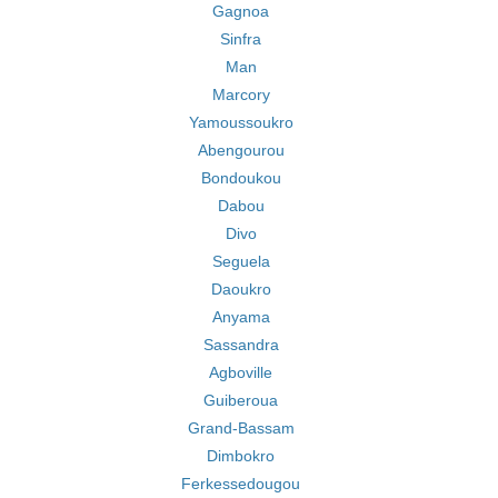
Gagnoa
Sinfra
Man
Marcory
Yamoussoukro
Abengourou
Bondoukou
Dabou
Divo
Seguela
Daoukro
Anyama
Sassandra
Agboville
Guiberoua
Grand-Bassam
Dimbokro
Ferkessedougou