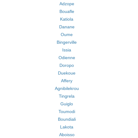
Adzope
Bouafle
Katiola
Danane
Oume
Bingerville
Issia
Odienne
Doropo
Duekoue
Affery
Agnibilekrou
Tingrela
Guiglo
Toumodi
Boundiali
Lakota
Aboisso