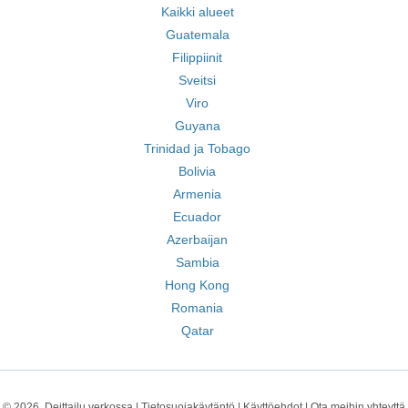
Kaikki alueet
Guatemala
Filippiinit
Sveitsi
Viro
Guyana
Trinidad ja Tobago
Bolivia
Armenia
Ecuador
Azerbaijan
Sambia
Hong Kong
Romania
Qatar
© 2026, Deittailu verkossa |
Tietosuojakäytäntö
|
Käyttöehdot
|
Ota meihin yhteyttä