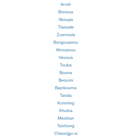
Arrah
Bonoua
Akoupe
Tiassale
Zuenoula
Bongouanou
Ahouanou
Vavoua
Touba
Bouna
Beoumi
Biankouma
Tanda
Kunming
Khulna
Meishan
Taichung
Cheongju-si