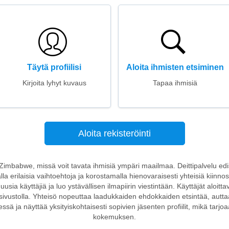
Täytä profiilisi
Aloita ihmisten etsiminen
Kirjoita lyhyt kuvaus
Tapaa ihmisiä
Aloita rekisteröinti
n Zimbabwe, missä voit tavata ihmisiä ympäri maailmaa. Deittipalvelu edist
lla erilaisia vaihtoehtoja ja korostamalla hienovaraisesti yhteisiä kiinno
uusia käyttäjiä ja luo ystävällisen ilmapiirin viestintään. Käyttäjät aloitt
 sivustolla. Yhteisö nopeuttaa laadukkaiden ehdokkaiden etsintää, autta
ä ja näyttää yksityiskohtaisesti sopivien jäsenten profiilit, mikä tar
kokemuksen.