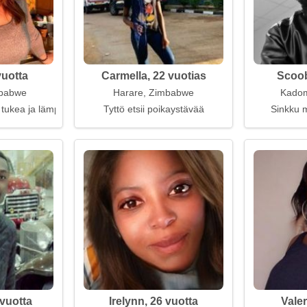
vuotta
Carmella, 22 vuotias
Scoob
mbabwe
Harare, Zimbabwe
Kado
 tukea ja lämpöä
Tyttö etsii poikaystävää
Sinkku m
vuotta
Irelynn, 26 vuotta
Valer