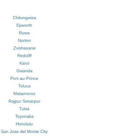
Chitungwiza
Epworth
Ruwa
Norton
Zvishavane
Redcliff
Karoi
Gwanda
Port-au-Prince
Toluca
Matamoros
Rajpur Sonarpur
Tulsa
Toyonaka
Honolulu
San Jose del Monte City