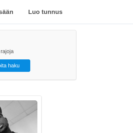
isään
Luo tunnus
rajoja