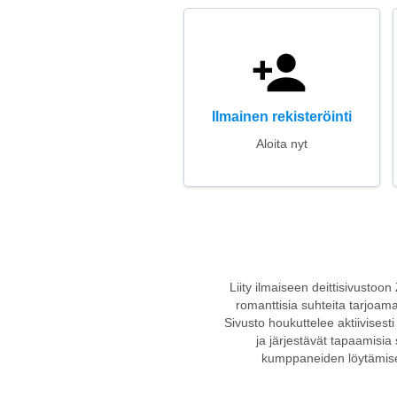
Ilmainen rekisteröinti
Aloita nyt
Liity ilmaiseen deittisivustoo
romanttisia suhteita tarjoama
Sivusto houkuttelee aktiivisesti 
ja järjestävät tapaamisia
kumppaneiden löytämisess