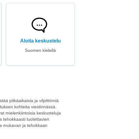
Aloita keskustelu
Suomen kielellä
ää pitkäaikaisia ja vilpittömiä
stuksen kohteita viestinnässä.
avat mielenkiintoisia keskusteluja
a tehokkaasti luotettavien
joaa mukavan ja tehokkaan