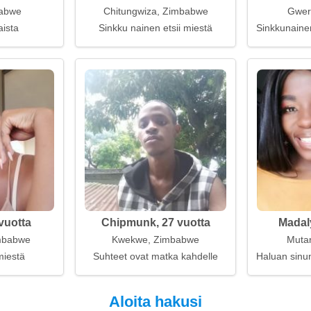
abwe
Chitungwiza, Zimbabwe
Gwer
aista
Sinkku nainen etsii miestä
Sinkkunaine
vuotta
Chipmunk, 27 vuotta
Madal
mbabwe
Kwekwe, Zimbabwe
Muta
miestä
Suhteet ovat matka kahdelle
Haluan sinu
Aloita hakusi