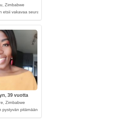
u, Zimbabwe
n etsii vakavaa seuraa
yn, 39 vuotta
re, Zimbabwe
n pystyvän pitämään sanasi