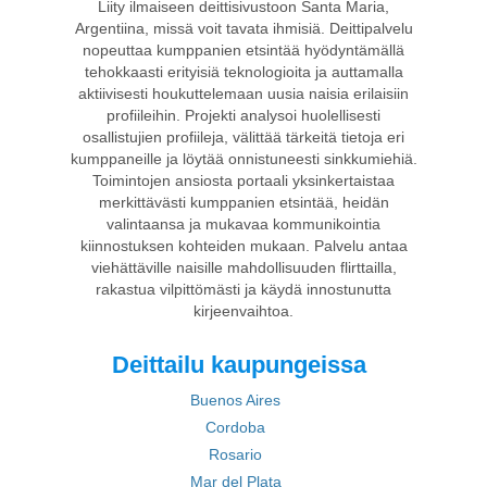
Liity ilmaiseen deittisivustoon Santa Maria,
Argentiina, missä voit tavata ihmisiä. Deittipalvelu
nopeuttaa kumppanien etsintää hyödyntämällä
tehokkaasti erityisiä teknologioita ja auttamalla
aktiivisesti houkuttelemaan uusia naisia erilaisiin
profiileihin. Projekti analysoi huolellisesti
osallistujien profiileja, välittää tärkeitä tietoja eri
kumppaneille ja löytää onnistuneesti sinkkumiehiä.
Toimintojen ansiosta portaali yksinkertaistaa
merkittävästi kumppanien etsintää, heidän
valintaansa ja mukavaa kommunikointia
kiinnostuksen kohteiden mukaan. Palvelu antaa
viehättäville naisille mahdollisuuden flirttailla,
rakastua vilpittömästi ja käydä innostunutta
kirjeenvaihtoa.
Deittailu kaupungeissa
Buenos Aires
Cordoba
Rosario
Mar del Plata