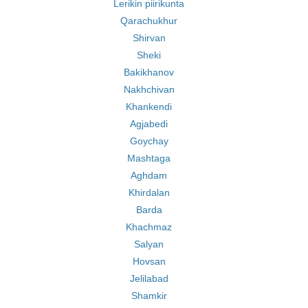
Lerikin piirikunta
Qarachukhur
Shirvan
Sheki
Bakikhanov
Nakhchivan
Khankendi
Agjabedi
Goychay
Mashtaga
Aghdam
Khirdalan
Barda
Khachmaz
Salyan
Hovsan
Jelilabad
Shamkir