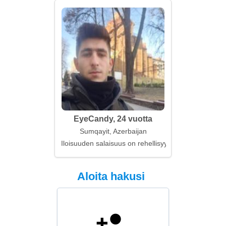
EyeCandy, 24 vuotta
Sumqayit, Azerbaijan
Iloisuuden salaisuus on rehellisyys
Aloita hakusi