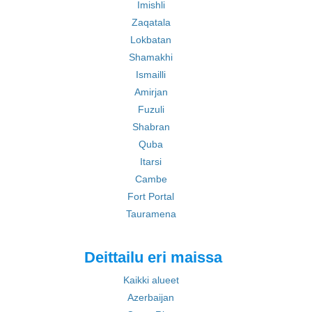
Imishli
Zaqatala
Lokbatan
Shamakhi
Ismailli
Amirjan
Fuzuli
Shabran
Quba
Itarsi
Cambe
Fort Portal
Tauramena
Deittailu eri maissa
Kaikki alueet
Azerbaijan