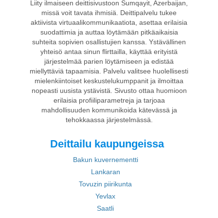
Liity ilmaiseen deittisivustoon Sumqayit, Azerbaijan,
missä voit tavata ihmisiä. Deittipalvelu tukee
aktiivista virtuaalikommunikaatiota, asettaa erilaisia
suodattimia ja auttaa löytämään pitkäaikaisia
suhteita sopivien osallistujien kanssa. Ystävällinen
yhteisö antaa sinun flirttailla, käyttää erityistä
järjestelmää parien löytämiseen ja edistää
miellyttäviä tapaamisia. Palvelu valitsee huolellisesti
mielenkiintoiset keskustelukumppanit ja ilmoittaa
nopeasti uusista ystävistä. Sivusto ottaa huomioon
erilaisia profiiliparametreja ja tarjoaa
mahdollisuuden kommunikoida kätevässä ja
tehokkaassa järjestelmässä.
Deittailu kaupungeissa
Bakun kuvernementti
Lankaran
Tovuzin piirikunta
Yevlax
Saatli