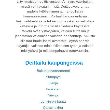
Liity ilmaiseen deittisivustoon Amirjan, Azerbaijan,
missä voit tavata ihmisiä. Deittipalvelu antaa
uudelle tytölle nimen ja mahdollistaa
kommunikoinnin. Portaali tarjoaa erilaisia
hakuvaihtoehtoja ja tukee monia oikeita osallistujia
kattavilla ja informatiivisilla tiedoilla käyttäjistä.
Palvelu avaa ystävyyden, kevyen flirttailun ja
jännittävän valokuvien vaihdon horisontteja. Sivusto
sijoittaa huolellisesti avatareja, löytää sopivia
käyttäjiä, valitsee mielenkiintoisen tytön ja edistää
miellyttäviä ja mieleenpainuvia tuttavuuksia.
Deittailu kaupungeissa
Bakun kuvernementti
Sumqayit
Ganja
Lankaran
Yevlax
Lerikin piirikunta
Qarachukhur