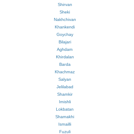
Shirvan
Sheki
Nakhchivan
Khankendi
Goychay
Bilajari
Aghdam
Khirdalan
Barda
Khachmaz
Salyan
Jelilabad
Shamkir
Imishli
Lokbatan
Shamakhi
Ismailli
Fuzuli