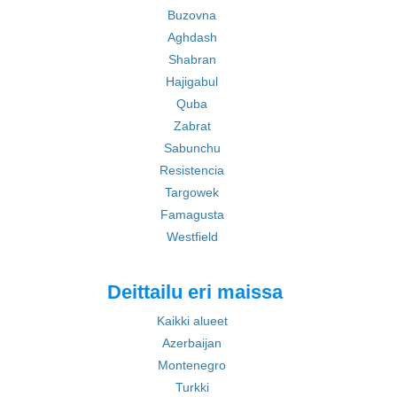
Buzovna
Aghdash
Shabran
Hajigabul
Quba
Zabrat
Sabunchu
Resistencia
Targowek
Famagusta
Westfield
Deittailu eri maissa
Kaikki alueet
Azerbaijan
Montenegro
Turkki