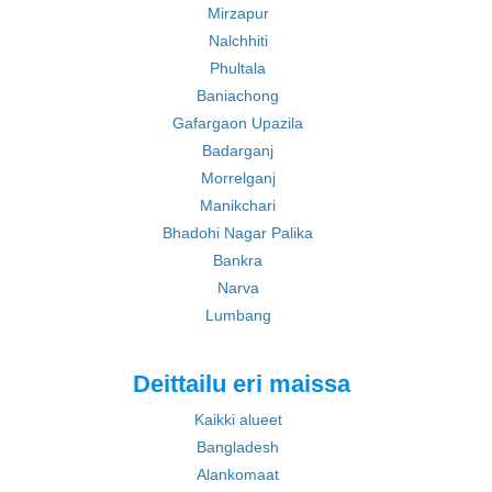
Mirzapur
Nalchhiti
Phultala
Baniachong
Gafargaon Upazila
Badarganj
Morrelganj
Manikchari
Bhadohi Nagar Palika
Bankra
Narva
Lumbang
Deittailu eri maissa
Kaikki alueet
Bangladesh
Alankomaat