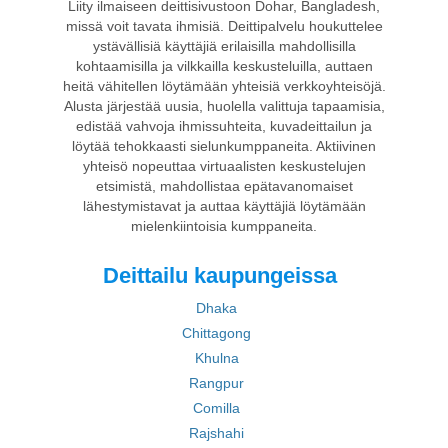
Liity ilmaiseen deittisivustoon Dohar, Bangladesh,
missä voit tavata ihmisiä. Deittipalvelu houkuttelee
ystävällisiä käyttäjiä erilaisilla mahdollisilla
kohtaamisilla ja vilkkailla keskusteluilla, auttaen
heitä vähitellen löytämään yhteisiä verkkoyhteisöjä.
Alusta järjestää uusia, huolella valittuja tapaamisia,
edistää vahvoja ihmissuhteita, kuvadeittailun ja
löytää tehokkaasti sielunkumppaneita. Aktiivinen
yhteisö nopeuttaa virtuaalisten keskustelujen
etsimistä, mahdollistaa epätavanomaiset
lähestymistavat ja auttaa käyttäjiä löytämään
mielenkiintoisia kumppaneita.
Deittailu kaupungeissa
Dhaka
Chittagong
Khulna
Rangpur
Comilla
Rajshahi