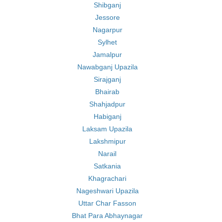
Shibganj
Jessore
Nagarpur
Sylhet
Jamalpur
Nawabganj Upazila
Sirajganj
Bhairab
Shahjadpur
Habiganj
Laksam Upazila
Lakshmipur
Narail
Satkania
Khagrachari
Nageshwari Upazila
Uttar Char Fasson
Bhat Para Abhaynagar