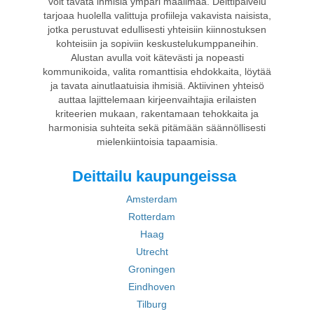
voit tavata ihmisiä ympäri maailmaa. Deittipalvelu
tarjoaa huolella valittuja profiileja vakavista naisista,
jotka perustuvat edullisesti yhteisiin kiinnostuksen
kohteisiin ja sopiviin keskustelukumppaneihin.
Alustan avulla voit kätevästi ja nopeasti
kommunikoida, valita romanttisia ehdokkaita, löytää
ja tavata ainutlaatuisia ihmisiä. Aktiivinen yhteisö
auttaa lajittelemaan kirjeenvaihtajia erilaisten
kriteerien mukaan, rakentamaan tehokkaita ja
harmonisia suhteita sekä pitämään säännöllisesti
mielenkiintoisia tapaamisia.
Deittailu kaupungeissa
Amsterdam
Rotterdam
Haag
Utrecht
Groningen
Eindhoven
Tilburg