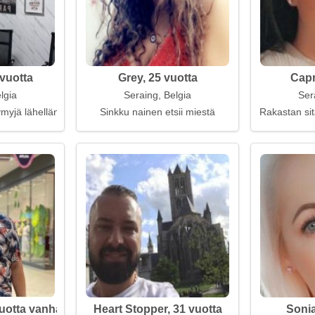
vuotta
Grey, 25 vuotta
Capr
lgia
Seraing, Belgia
Ser
myjä lähelläni
Sinkku nainen etsii miestä
Rakastan sit
uotta vanha
Heart Stopper, 31 vuotta
Sonia