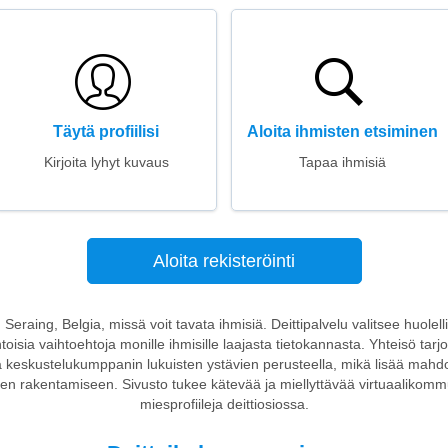
Täytä profiilisi
Aloita ihmisten etsiminen
Kirjoita lyhyt kuvaus
Tapaa ihmisiä
Aloita rekisteröinti
n Seraing, Belgia, missä voit tavata ihmisiä. Deittipalvelu valitsee huolelli
intoisia vaihtoehtoja monille ihmisille laajasta tietokannasta. Yhteisö tar
keskustelukumppanin lukuisten ystävien perusteella, mikä lisää mahd
n rakentamiseen. Sivusto tukee kätevää ja miellyttävää virtuaalikommu
miesprofiileja deittiosiossa.