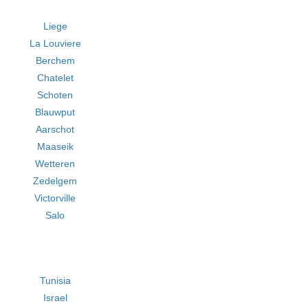
Liege
La Louviere
Berchem
Chatelet
Schoten
Blauwput
Aarschot
Maaseik
Wetteren
Zedelgem
Victorville
Salo
Tunisia
Israel