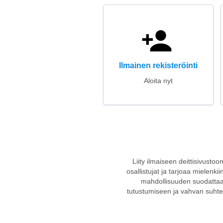
Ilmainen rekisteröinti
Aloita nyt
Liity ilmaiseen deittisivustoo
osallistujat ja tarjoaa mielenki
mahdollisuuden suodattaa 
tutustumiseen ja vahvan suhtee