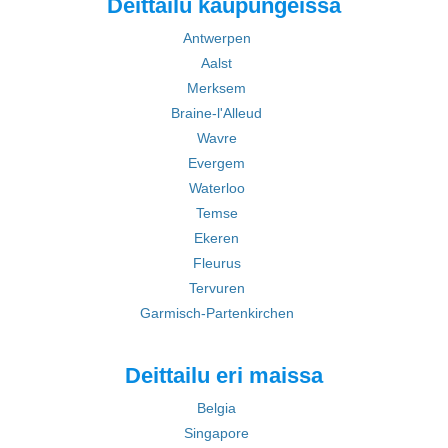
Deittailu kaupungeissa
Antwerpen
Aalst
Merksem
Braine-l'Alleud
Wavre
Evergem
Waterloo
Temse
Ekeren
Fleurus
Tervuren
Garmisch-Partenkirchen
Deittailu eri maissa
Belgia
Singapore