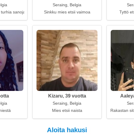
lgia
Seraing, Belgia
Ser
 turhia sanoja
Sinkku mies etsii vaimoa
Tyttö et
uotta
Kizaru, 39 vuotta
Aaley
lgia
Seraing, Belgia
Ser
miestä
Mies etsii naista
Rakastan sit
Aloita hakusi