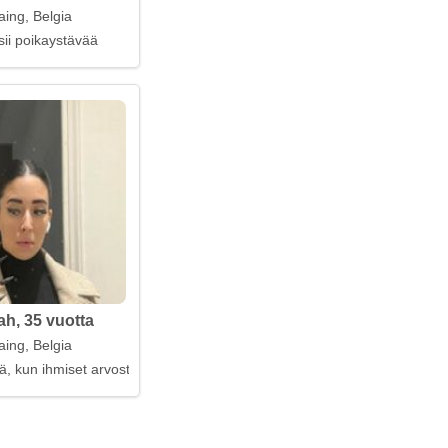
aing, Belgia
sii poikaystävää
ah, 35 vuotta
aing, Belgia
ä, kun ihmiset arvostavat minua, eivätkä muuta minua