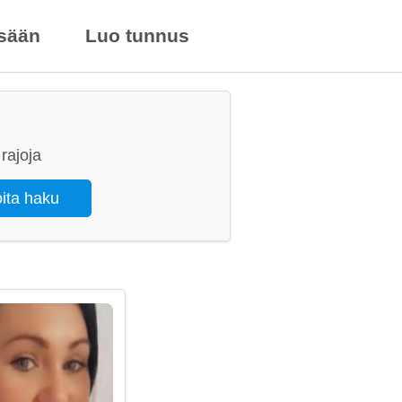
isään
Luo tunnus
rajoja