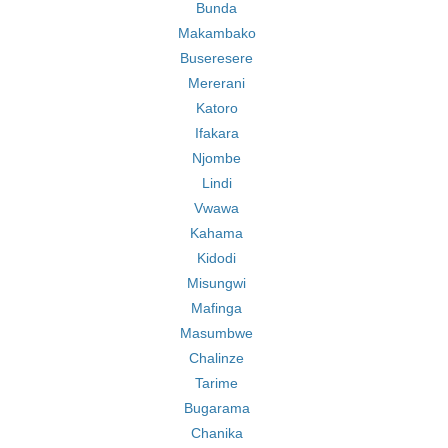
Bunda
Makambako
Buseresere
Mererani
Katoro
Ifakara
Njombe
Lindi
Vwawa
Kahama
Kidodi
Misungwi
Mafinga
Masumbwe
Chalinze
Tarime
Bugarama
Chanika