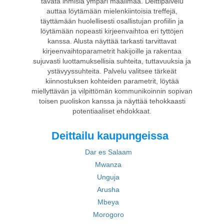
tavata ihmisiä ympäri maailmaa. Deittipalvelu
auttaa löytämään mielenkiintoisia treffejä,
täyttämään huolellisesti osallistujan profiilin ja
löytämään nopeasti kirjeenvaihtoa eri tyttöjen
kanssa. Alusta näyttää tarkasti tarvittavat
kirjeenvaihtoparametrit hakijoille ja rakentaa
sujuvasti luottamuksellisia suhteita, tuttavuuksia ja
ystävyyssuhteita. Palvelu valitsee tärkeät
kiinnostuksen kohteiden parametrit, löytää
miellyttävän ja vilpittömän kommunikoinnin sopivan
toisen puoliskon kanssa ja näyttää tehokkaasti
potentiaaliset ehdokkaat.
Deittailu kaupungeissa
Dar es Salaam
Mwanza
Unguja
Arusha
Mbeya
Morogoro