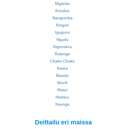
Mgandu
Kondoa
Nangomba
Kingori
Iguguno
Ngudu
Kigonsera
Rulenge
Chake Chake
Kiwira
Basotu
Muriti
Matui
Hedaru
Nsunga
Deittailu eri maissa