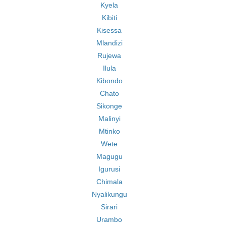
Kyela
Kibiti
Kisessa
Mlandizi
Rujewa
Ilula
Kibondo
Chato
Sikonge
Malinyi
Mtinko
Wete
Magugu
Igurusi
Chimala
Nyalikungu
Sirari
Urambo