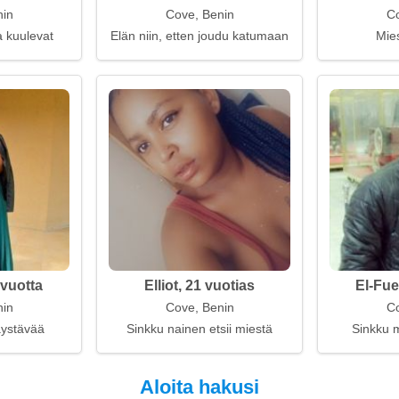
nin
Cove, Benin
Co
a kuulevat
Elän niin, etten joudu katumaan
Mies
 vuotta
Elliot, 21 vuotias
El-Fue
nin
Cove, Benin
Co
kaystävää
Sinkku nainen etsii miestä
Sinkku m
Aloita hakusi