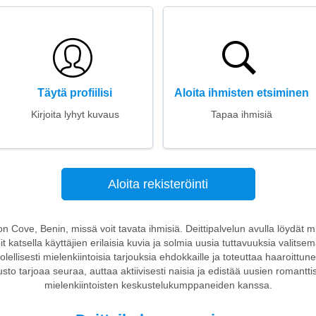
Täytä profiilisi
Aloita ihmisten etsiminen
Kirjoita lyhyt kuvaus
Tapaa ihmisiä
Aloita rekisteröinti
oon Cove, Benin, missä voit tavata ihmisiä. Deittipalvelun avulla löydät mie
katsella käyttäjien erilaisia kuvia ja solmia uusia tuttavuuksia valitsem
uolellisesti mielenkiintoisia tarjouksia ehdokkaille ja toteuttaa haaroittu
usto tarjoaa seuraa, auttaa aktiivisesti naisia ja edistää uusien romantti
mielenkiintoisten keskustelukumppaneiden kanssa.