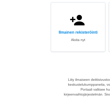
Ilmainen rekisteröinti
Aloita nyt
Liity ilmaiseen deittisivust
keskustelukumppaneita, voit 
Portaali valitsee h
kirjeenvaihtojärjestelmän. Siv