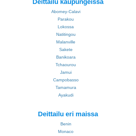
Deittailu kaupungeissa
Abomey-Calavi
Parakou
Lokossa
Natitingou
Malanville
Sakete
Banikoara
Tchaourou
Jamui
Campobasso
Tamamura
Ayakudi
Deittailu eri maissa
Benin
Monaco