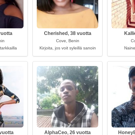
vuotta
Cherished, 38 vuotta
Kalli
nin
Cove, Benin
Co
tarkkailla
Kirjoita, jos voit syleillä sanoin
Naine
vuotta
AlphaCeo, 26 vuotta
HoneyBi