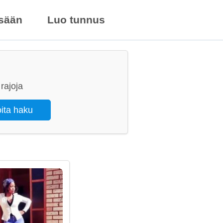
isään
Luo tunnus
rajoja