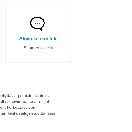
Aloita keskustelu
Suomen kielellä
llyttäviä ja mielenkiintoisia
alla sopivimmat osallistujat.
neen, korkeatasoisen
sten keskustelujen aloittamista