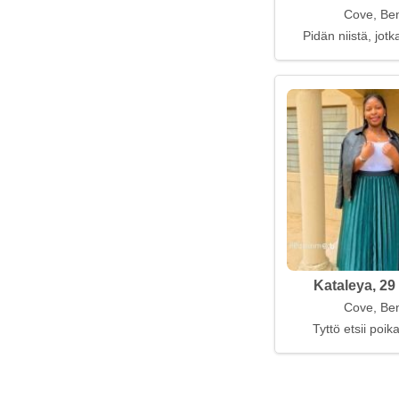
Cove, Be
Pidän niistä, jotk
Kataleya, 29
Cove, Be
Tyttö etsii poi