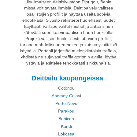
Liity ilmaiseen deittisivustoon Djougou, Benin,
missä voit tavata ihmisiä. Deittipalvelu valitsee
osallistujien profiilit ja näyttää useita sopivia
ehdokkaita. Sivusto rekisteröi huolellisesti uudet
käyttäjät, valitsee valitut miehet ja antaa sinun
kätevästi suorittaa virtuaalisen haun henkilölle.
Projekti valitsee huolellisesti tuttavien profiilit,
tarjoaa mahdollisuuden hakea ja kutsua yksittäisiä
käyttäjiä. Portaali järjestää mielenkiintoisia treffejä,
yhdistää ne sujuvasti treffialgoritmin avulla, löytää
ystäviä ja esittelee tehokkaasti sinkkunaisia.
Deittailu kaupungeissa
Cotonou
Abomey-Calavi
Porto-Novo
Parakou
Bohicon
Kandi
Lokossa