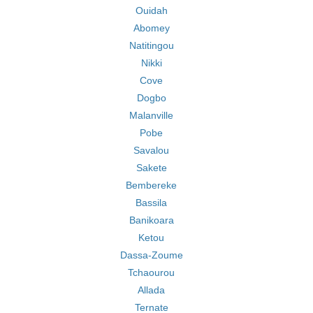
Ouidah
Abomey
Natitingou
Nikki
Cove
Dogbo
Malanville
Pobe
Savalou
Sakete
Bembereke
Bassila
Banikoara
Ketou
Dassa-Zoume
Tchaourou
Allada
Ternate