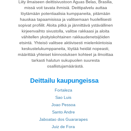
Liity ilmaiseen deittisivustoon Aguas Belas, Brasilia,
missä voit tavata ihmisiä. Deittipalvelu auttaa
löytämään potentiaalisia kumppaneita, pitämään
hauskaa tapaamisissa ja valitsemaan huolellisesti
sopivat profiilit. Aloita pitkä ja jännittävä ystävällinen
kirjeenvaihto sivustolla, valitse rakkaasi ja aloita
vähitellen yksityiskohtainen rakkaudenetsijöiden
etsintä. Yhteisö valitsee aktiivisesti mielenkiintoisia
keskustelukumppaneita, löytää heidät nopeasti,
määrittää yhteiset kiinnostuksen kohteet ja ilmoittaa
tarkasti halutun sukupuolen suuresta
osallistujamäärästä.
Deittailu kaupungeissa
Fortaleza
Sao Luis
Joao Pessoa
Santo Andre
Jaboatao dos Guararapes
Juiz de Fora