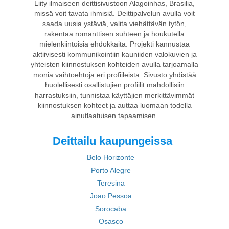
Liity ilmaiseen deittisivustoon Alagoinhas, Brasilia,
missä voit tavata ihmisiä. Deittipalvelun avulla voit
saada uusia ystäviä, valita viehättävän tytön,
rakentaa romanttisen suhteen ja houkutella
mielenkiintoisia ehdokkaita. Projekti kannustaa
aktiivisesti kommunikointiin kauniiden valokuvien ja
yhteisten kiinnostuksen kohteiden avulla tarjoamalla
monia vaihtoehtoja eri profiileista. Sivusto yhdistää
huolellisesti osallistujien profiilit mahdollisiin
harrastuksiin, tunnistaa käyttäjien merkittävimmät
kiinnostuksen kohteet ja auttaa luomaan todella
ainutlaatuisen tapaamisen.
Deittailu kaupungeissa
Belo Horizonte
Porto Alegre
Teresina
Joao Pessoa
Sorocaba
Osasco