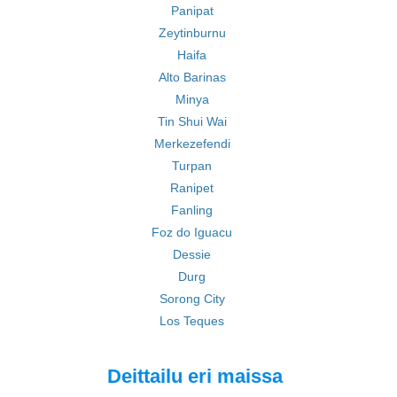
Panipat
Zeytinburnu
Haifa
Alto Barinas
Minya
Tin Shui Wai
Merkezefendi
Turpan
Ranipet
Fanling
Foz do Iguacu
Dessie
Durg
Sorong City
Los Teques
Deittailu eri maissa