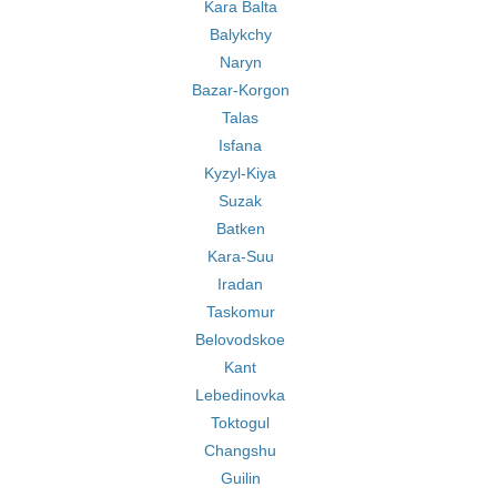
Kara Balta
Balykchy
Naryn
Bazar-Korgon
Talas
Isfana
Kyzyl-Kiya
Suzak
Batken
Kara-Suu
Iradan
Taskomur
Belovodskoe
Kant
Lebedinovka
Toktogul
Changshu
Guilin