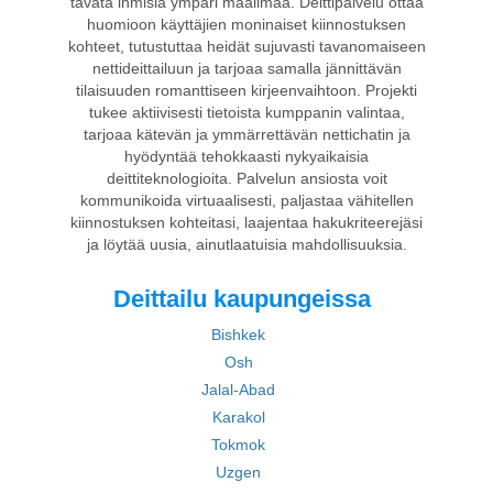
tavata ihmisiä ympäri maailmaa. Deittipalvelu ottaa
huomioon käyttäjien moninaiset kiinnostuksen
kohteet, tutustuttaa heidät sujuvasti tavanomaiseen
nettideittailuun ja tarjoaa samalla jännittävän
tilaisuuden romanttiseen kirjeenvaihtoon. Projekti
tukee aktiivisesti tietoista kumppanin valintaa,
tarjoaa kätevän ja ymmärrettävän nettichatin ja
hyödyntää tehokkaasti nykyaikaisia
deittiteknologioita. Palvelun ansiosta voit
kommunikoida virtuaalisesti, paljastaa vähitellen
kiinnostuksen kohteitasi, laajentaa hakukriteerejäsi
ja löytää uusia, ainutlaatuisia mahdollisuuksia.
Deittailu kaupungeissa
Bishkek
Osh
Jalal-Abad
Karakol
Tokmok
Uzgen