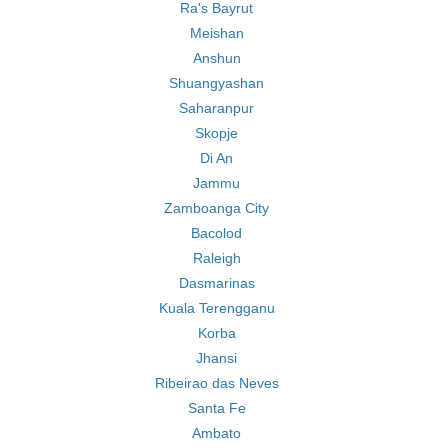
Ra's Bayrut
Meishan
Anshun
Shuangyashan
Saharanpur
Skopje
Di An
Jammu
Zamboanga City
Bacolod
Raleigh
Dasmarinas
Kuala Terengganu
Korba
Jhansi
Ribeirao das Neves
Santa Fe
Ambato