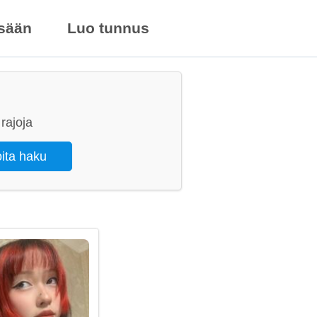
isään
Luo tunnus
rajoja