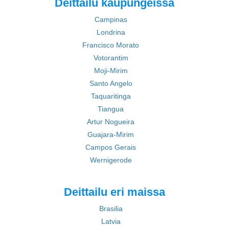
Deittailu kaupungeissa
Campinas
Londrina
Francisco Morato
Votorantim
Moji-Mirim
Santo Angelo
Taquaritinga
Tiangua
Artur Nogueira
Guajara-Mirim
Campos Gerais
Wernigerode
Deittailu eri maissa
Brasilia
Latvia