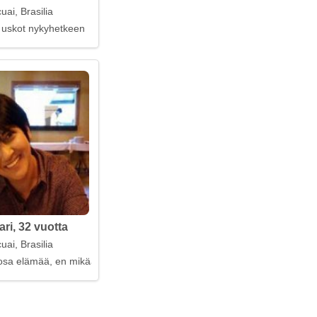
uai, Brasilia
os uskot nykyhetkeen
ari, 32 vuotta
uai, Brasilia
 osa elämää, en mikään episodi