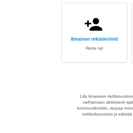
Ilmainen rekisteröinti
Aloita nyt
Liity ilmaiseen deittisivusto
vaihtamaan aktiivisesti aj
kommunikointiin, tarjoaa monip
nettituttavuuksia ja edistää 