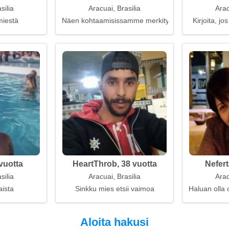
silia
Aracuai, Brasilia
Arac
miestä
Näen kohtaamisissamme merkitystä
Kirjoita, j
vuotta
HeartThrob, 38 vuotta
Nefert
silia
Aracuai, Brasilia
Arac
aista
Sinkku mies etsii vaimoa
Haluan olla
Aloita hakusi