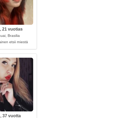
, 21 vuotias
uai, Brasilia
inen etsii miestä
, 37 vuotta