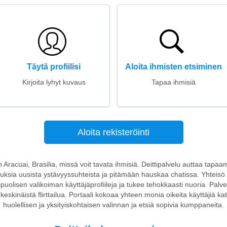
Täytä profiilisi
Aloita ihmisten etsiminen
Kirjoita lyhyt kuvaus
Tapaa ihmisiä
Aloita rekisteröinti
on Aracuai, Brasilia, missä voit tavata ihmisiä. Deittipalvelu auttaa tapaa
atuksia uusista ystävyyssuhteista ja pitämään hauskaa chatissa. Yhteisö
uolisen valikoiman käyttäjäprofiileja ja tukee tehokkaasti nuoria. Palve
keskinäistä flirttailua. Portaali kokoaa yhteen monia oikeita käyttäjiä kat
huolellisen ja yksityiskohtaisen valinnan ja etsiä sopivia kumppaneita.