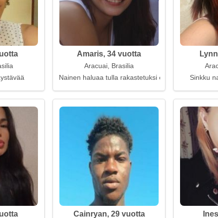
uotta
Amaris, 34 vuotta
Lynn
silia
Aracuai, Brasilia
Arac
kaystävää
Nainen haluaa tulla rakastetuksi ehdoitta
Sinkku na
uotta
Cainryan, 29 vuotta
Ines