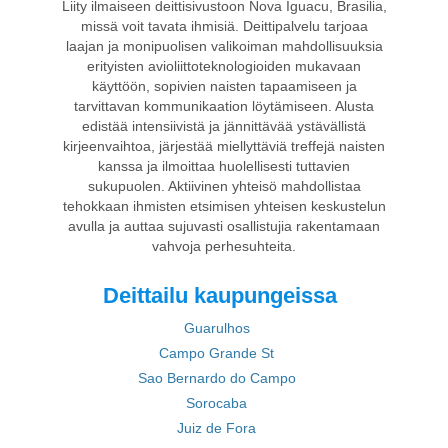
Liity ilmaiseen deittisivustoon Nova Iguacu, Brasilia,
missä voit tavata ihmisiä. Deittipalvelu tarjoaa
laajan ja monipuolisen valikoiman mahdollisuuksia
erityisten avioliittoteknologioiden mukavaan
käyttöön, sopivien naisten tapaamiseen ja
tarvittavan kommunikaation löytämiseen. Alusta
edistää intensiivistä ja jännittävää ystävällistä
kirjeenvaihtoa, järjestää miellyttäviä treffejä naisten
kanssa ja ilmoittaa huolellisesti tuttavien
sukupuolen. Aktiivinen yhteisö mahdollistaa
tehokkaan ihmisten etsimisen yhteisen keskustelun
avulla ja auttaa sujuvasti osallistujia rakentamaan
vahvoja perhesuhteita.
Deittailu kaupungeissa
Guarulhos
Campo Grande St
Sao Bernardo do Campo
Sorocaba
Juiz de Fora