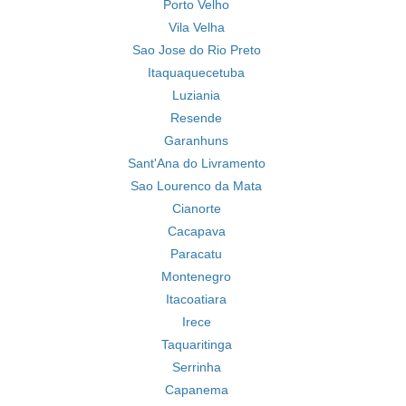
Porto Velho
Vila Velha
Sao Jose do Rio Preto
Itaquaquecetuba
Luziania
Resende
Garanhuns
Sant'Ana do Livramento
Sao Lourenco da Mata
Cianorte
Cacapava
Paracatu
Montenegro
Itacoatiara
Irece
Taquaritinga
Serrinha
Capanema