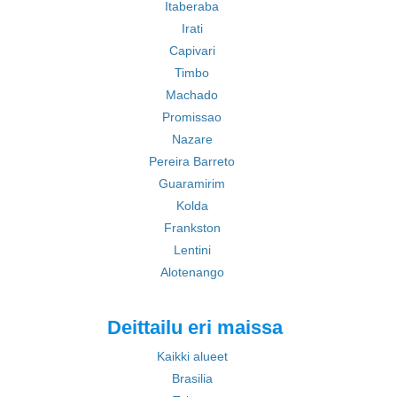
Itaberaba
Irati
Capivari
Timbo
Machado
Promissao
Nazare
Pereira Barreto
Guaramirim
Kolda
Frankston
Lentini
Alotenango
Deittailu eri maissa
Kaikki alueet
Brasilia