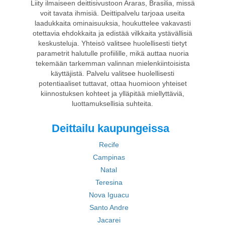
Liity ilmaiseen deittisivustoon Araras, Brasilia, missä
voit tavata ihmisiä. Deittipalvelu tarjoaa useita
laadukkaita ominaisuuksia, houkuttelee vakavasti
otettavia ehdokkaita ja edistää vilkkaita ystävällisiä
keskusteluja. Yhteisö valitsee huolellisesti tietyt
parametrit halutulle profiilille, mikä auttaa nuoria
tekemään tarkemman valinnan mielenkiintoisista
käyttäjistä. Palvelu valitsee huolellisesti
potentiaaliset tuttavat, ottaa huomioon yhteiset
kiinnostuksen kohteet ja ylläpitää miellyttäviä,
luottamuksellisia suhteita.
Deittailu kaupungeissa
Recife
Campinas
Natal
Teresina
Nova Iguacu
Santo Andre
Jacarei