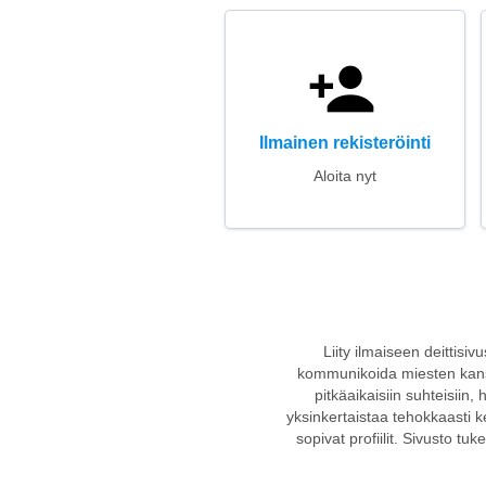
Ilmainen rekisteröinti
Aloita nyt
Liity ilmaiseen deittisiv
kommunikoida miesten kanssa 
pitkäaikaisiin suhteisiin,
yksinkertaistaa tehokkaasti k
sopivat profiilit. Sivusto tu