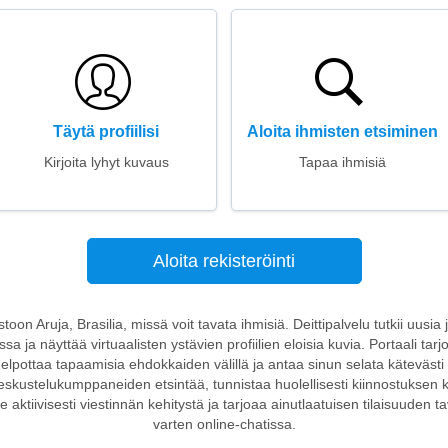
Täytä profiilisi
Aloita ihmisten etsiminen
Kirjoita lyhyt kuvaus
Tapaa ihmisiä
Aloita rekisteröinti
ustoon Aruja, Brasilia, missä voit tavata ihmisiä. Deittipalvelu tutkii uusia 
ja näyttää virtuaalisten ystävien profiilien eloisia kuvia. Portaali tarj
 helpottaa tapaamisia ehdokkaiden välillä ja antaa sinun selata kätevästi lu
eskustelukumppaneiden etsintää, tunnistaa huolellisesti kiinnostuksen koh
kee aktiivisesti viestinnän kehitystä ja tarjoaa ainutlaatuisen tilaisuuden t
varten online-chatissa.