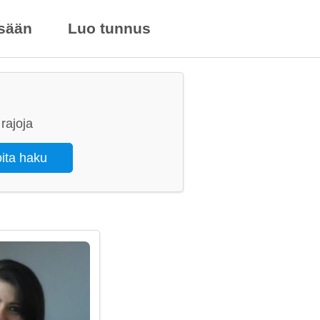
isään
Luo tunnus
rajoja