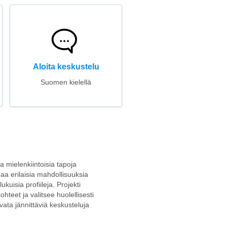
Aloita keskustelu
Suomen kielellä
ja mielenkiintoisia tapoja
oaa erilaisia mahdollisuuksia
kuisia profiileja. Projekti
teet ja valitsee huolellisesti
avata jännittäviä keskusteluja