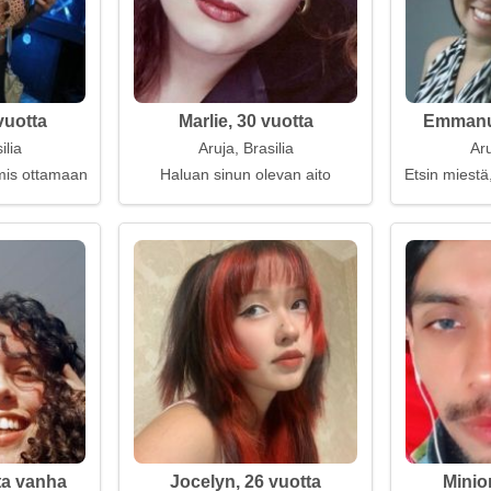
vuotta
Marlie, 30 vuotta
Emmanue
ilia
Aruja, Brasilia
Aru
mis ottamaan vakavia askeleita
Haluan sinun olevan aito
Etsin miestä,
ta vanha
Jocelyn, 26 vuotta
Minio