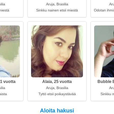
ilia
Aruja, Brasilia
Aru
miestä
Sinkku nainen etsii miestä
Odotan ihmis
1 vuotta
Alaia, 25 vuotta
Bubble B
ilia
Aruja, Brasilia
Aru
aista
Tyttö etsii poikaystävää
Sinkku m
Aloita hakusi