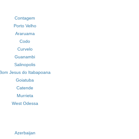
Contagem
Porto Velho
Araruama
Codo
Curvelo
Guanambi
Salinopolis
Bom Jesus do Itabapoana
Goiatuba
Catende
Murrieta
West Odessa
Azerbaijan