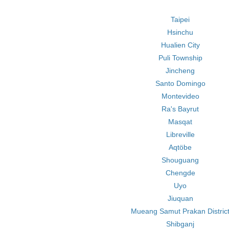
Taipei
Hsinchu
Hualien City
Puli Township
Jincheng
Santo Domingo
Montevideo
Ra's Bayrut
Masqat
Libreville
Aqtöbe
Shouguang
Chengde
Uyo
Jiuquan
Mueang Samut Prakan Distric
Shibganj