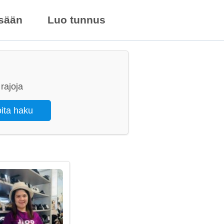
isään
Luo tunnus
rajoja