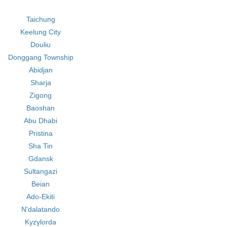
Taichung
Keelung City
Douliu
Donggang Township
Abidjan
Sharja
Zigong
Baoshan
Abu Dhabi
Pristina
Sha Tin
Gdansk
Sultangazi
Beian
Ado-Ekiti
N'dalatando
Kyzylorda