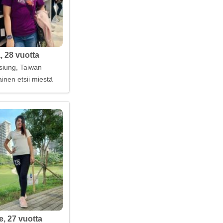
, 28 vuotta
iung, Taiwan
inen etsii miestä
e, 27 vuotta