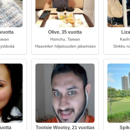
vuotta
Olive, 35 vuotta
Liza
aiwan
Hsinchu, Taiwan
Kaohs
kaystävää
Haaveilen hiljaisuuden jakamisesta yhdessä
Sinkku na
vuotta
Tootsie Wootsy, 21 vuotias
Spik