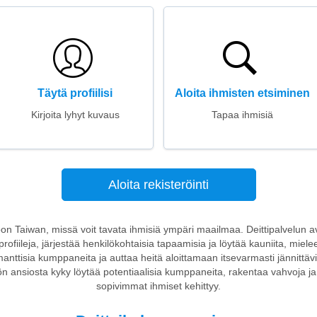
Täytä profiilisi
Aloita ihmisten etsiminen
Kirjoita lyhyt kuvaus
Tapaa ihmisiä
Aloita rekisteröinti
toon Taiwan, missä voit tavata ihmisiä ympäri maailmaa. Deittipalvelun avul
profiileja, järjestää henkilökohtaisia tapaamisia ja löytää kauniita, miel
romanttisia kumppaneita ja auttaa heitä aloittamaan itsevarmasti jännittä
ön ansiosta kyky löytää potentiaalisia kumppaneita, rakentaa vahvoja ja v
sopivimmat ihmiset kehittyy.