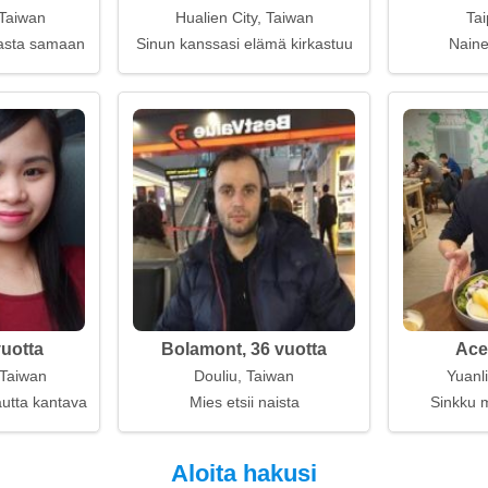
 Taiwan
Hualien City, Taiwan
Tai
kasta samaan aikaan
Sinun kanssasi elämä kirkastuu
Naine
vuotta
Bolamont, 36 vuotta
Ace
 Taiwan
Douliu, Taiwan
Yuanli
tta kantava nainen pyrkii vastavuoroisuuteen
Mies etsii naista
Sinkku m
Aloita hakusi