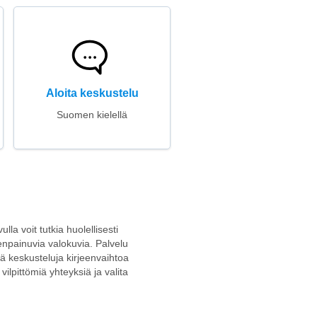
Aloita keskustelu
Suomen kielellä
la voit tutkia huolellisesti
eenpainuvia valokuvia. Palvelu
viä keskusteluja kirjeenvaihtoa
ilpittömiä yhteyksiä ja valita