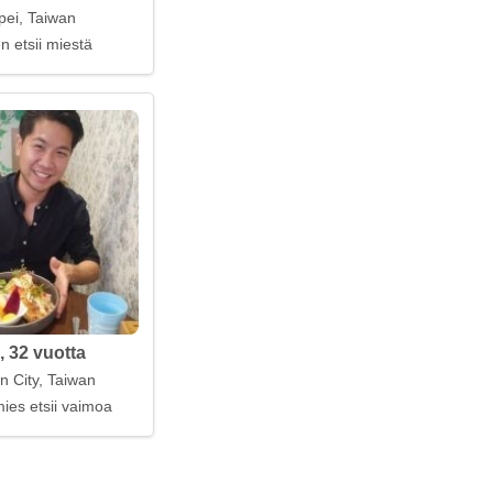
pei, Taiwan
n etsii miestä
, 32 vuotta
n City, Taiwan
ies etsii vaimoa