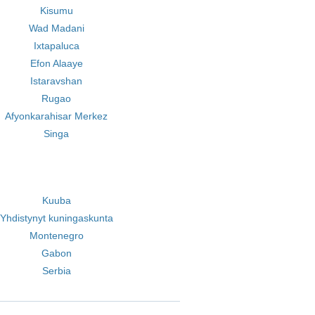
Kisumu
Wad Madani
Ixtapaluca
Efon Alaaye
Istaravshan
Rugao
Afyonkarahisar Merkez
Singa
Kuuba
Yhdistynyt kuningaskunta
Montenegro
Gabon
Serbia