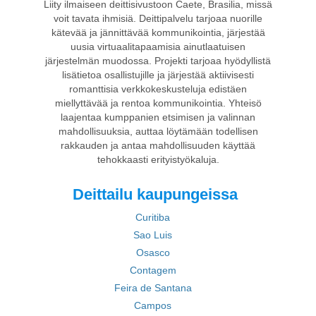
Liity ilmaiseen deittisivustoon Caete, Brasilia, missä
voit tavata ihmisiä. Deittipalvelu tarjoaa nuorille
kätevää ja jännittävää kommunikointia, järjestää
uusia virtuaalitapaamisia ainutlaatuisen
järjestelmän muodossa. Projekti tarjoaa hyödyllistä
lisätietoa osallistujille ja järjestää aktiivisesti
romanttisia verkkokeskusteluja edistäen
miellyttävää ja rentoa kommunikointia. Yhteisö
laajentaa kumppanien etsimisen ja valinnan
mahdollisuuksia, auttaa löytämään todellisen
rakkauden ja antaa mahdollisuuden käyttää
tehokkaasti erityistyökaluja.
Deittailu kaupungeissa
Curitiba
Sao Luis
Osasco
Contagem
Feira de Santana
Campos