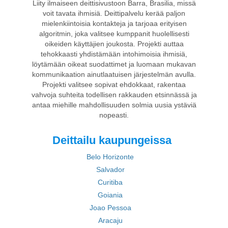
Liity ilmaiseen deittisivustoon Barra, Brasilia, missä
voit tavata ihmisiä. Deittipalvelu kerää paljon
mielenkiintoisia kontakteja ja tarjoaa erityisen
algoritmin, joka valitsee kumppanit huolellisesti
oikeiden käyttäjien joukosta. Projekti auttaa
tehokkaasti yhdistämään intohimoisia ihmisiä,
löytämään oikeat suodattimet ja luomaan mukavan
kommunikaation ainutlaatuisen järjestelmän avulla.
Projekti valitsee sopivat ehdokkaat, rakentaa
vahvoja suhteita todellisen rakkauden etsinnässä ja
antaa miehille mahdollisuuden solmia uusia ystäviä
nopeasti.
Deittailu kaupungeissa
Belo Horizonte
Salvador
Curitiba
Goiania
Joao Pessoa
Aracaju