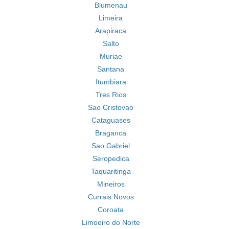
Blumenau
Limeira
Arapiraca
Salto
Muriae
Santana
Itumbiara
Tres Rios
Sao Cristovao
Cataguases
Braganca
Sao Gabriel
Seropedica
Taquaritinga
Mineiros
Currais Novos
Coroata
Limoeiro do Norte