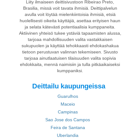
Liity ilmaiseen deittisivustoon Ribeirao Preto,
Brasilia, missä voit tavata ihmisiä. Deittipalvelun
avulla voit löytää mielenkiintoisia ihmisiä, etsiä
huolellisesti oikeita käyttäjiä, asettaa erityisen haun
ja selata kätevästi potentiaalisia kumppaneita.
Aktiivinen yhteisö tukee ystäviä tapaamisten alussa,
tarjoaa mahdollisuuden valita vastakkaisen
sukupuolen ja käyttää tehokkaasti ehdokashakua
tietoon perustuvan valinnan tekemiseen. Sivusto
tarjoaa ainutlaatuisen tilaisuuden valita sopivia
ehdokkaita, mennä naimisiin ja tulla pitkäaikaiseksi
kumppaniksi.
Deittailu kaupungeissa
Guarulhos
Maceio
Campinas
Sao Jose dos Campos
Feira de Santana
Uberlandia