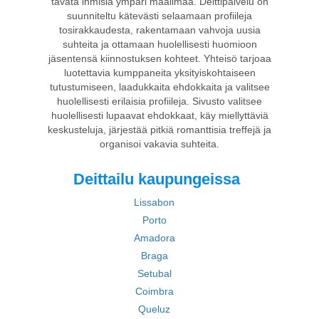
tavata ihmisiä ympäri maailmaa. Deittipalvelu on
suunniteltu kätevästi selaamaan profiileja
tosirakkaudesta, rakentamaan vahvoja uusia
suhteita ja ottamaan huolellisesti huomioon
jäsentensä kiinnostuksen kohteet. Yhteisö tarjoaa
luotettavia kumppaneita yksityiskohtaiseen
tutustumiseen, laadukkaita ehdokkaita ja valitsee
huolellisesti erilaisia profiileja. Sivusto valitsee
huolellisesti lupaavat ehdokkaat, käy miellyttäviä
keskusteluja, järjestää pitkiä romanttisia treffejä ja
organisoi vakavia suhteita.
Deittailu kaupungeissa
Lissabon
Porto
Amadora
Braga
Setubal
Coimbra
Queluz