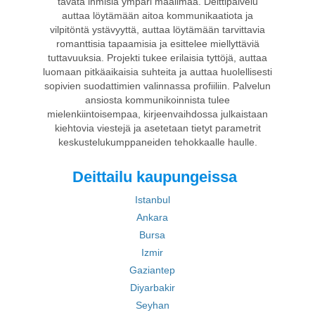
tavata ihmisiä ympäri maailmaa. Deittipalvelu
auttaa löytämään aitoa kommunikaatiota ja
vilpitöntä ystävyyttä, auttaa löytämään tarvittavia
romanttisia tapaamisia ja esittelee miellyttäviä
tuttavuuksia. Projekti tukee erilaisia tyttöjä, auttaa
luomaan pitkäaikaisia suhteita ja auttaa huolellisesti
sopivien suodattimien valinnassa profiiliin. Palvelun
ansiosta kommunikoinnista tulee
mielenkiintoisempaa, kirjeenvaihdossa julkaistaan
kiehtovia viestejä ja asetetaan tietyt parametrit
keskustelukumppaneiden tehokkaalle haulle.
Deittailu kaupungeissa
Istanbul
Ankara
Bursa
Izmir
Gaziantep
Diyarbakir
Seyhan