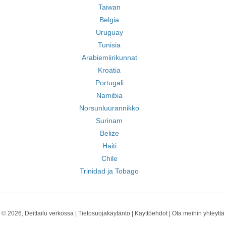
Taiwan
Belgia
Uruguay
Tunisia
Arabiemiirikunnat
Kroatia
Portugali
Namibia
Norsunluurannikko
Surinam
Belize
Haiti
Chile
Trinidad ja Tobago
© 2026, Deittailu verkossa |
Tietosuojakäytäntö
|
Käyttöehdot
|
Ota meihin yhteyttä