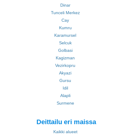
Dinar
Tunceli Merkez
Cay
Kumru
Karamursel
Selcuk
Golbasi
Kagizman
Vezirkopru
Akyazi
Gursu
Idil
Alapli
Surmene
Deittailu eri maissa
Kaikki alueet