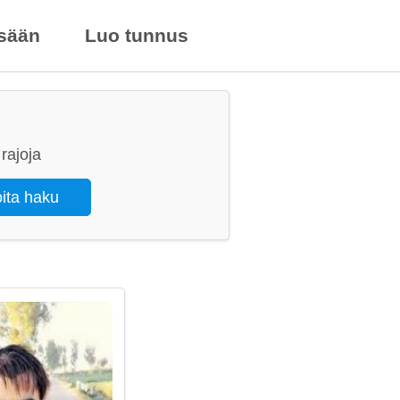
isään
Luo tunnus
rajoja