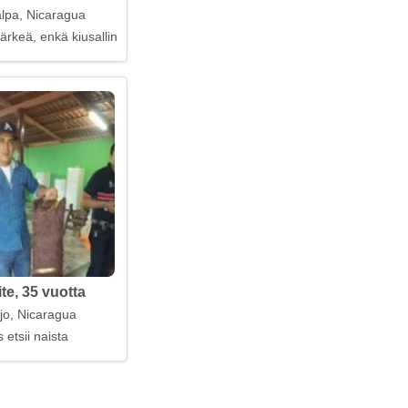
lpa, Nicaragua
tärkeä, enkä kiusallinen
te, 35 vuotta
ejo, Nicaragua
 etsii naista