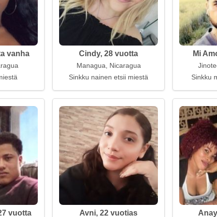
ta vanha
Cindy, 28 vuotta
Mi Amo
aragua
Managua, Nicaragua
Jinot
miestä
Sinkku nainen etsii miestä
Sinkku m
27 vuotta
Avni, 22 vuotias
Anay