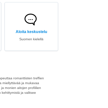
Aloita keskustelu
Suomen kielellä
opeuttaa romanttisten treffien
aa miellyttävää ja mukavaa
a monien aitojen profiilien
n kehittymistä ja valitsee