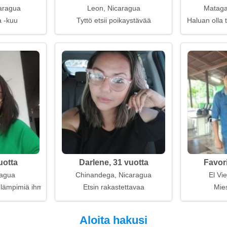
aragua
Leon, Nicaragua
Mataga
a -kuu
Tyttö etsii poikaystävää
Haluan olla 
uotta
Darlene, 31 vuotta
Favori
ragua
Chinandega, Nicaragua
El Vi
lämpimiä ihmissuhteita
Etsin rakastettavaa
Mies
Aloita hakusi