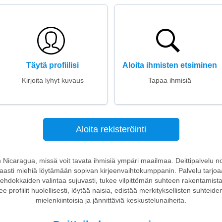
Täytä profiilisi
Aloita ihmisten etsiminen
Kirjoita lyhyt kuvaus
Tapaa ihmisiä
Aloita rekisteröinti
on Nicaragua, missä voit tavata ihmisiä ympäri maailmaa. Deittipalvelu n
kaasti miehiä löytämään sopivan kirjeenvaihtokumppanin. Palvelu tarjo
ehdokkaiden valintaa sujuvasti, tukee vilpittömän suhteen rakentamista j
lee profiilit huolellisesti, löytää naisia, edistää merkityksellisten suhteide
mielenkiintoisia ja jännittäviä keskustelunaiheita.