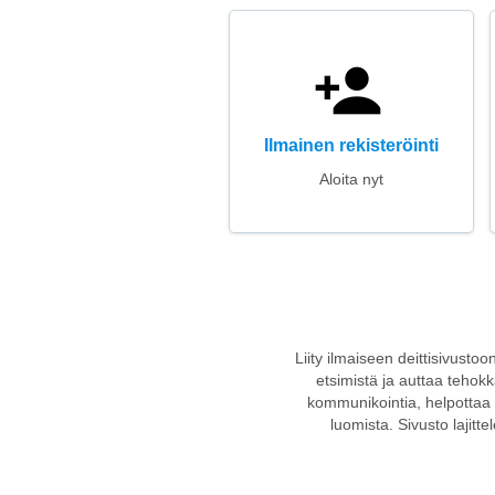
Ilmainen rekisteröinti
Aloita nyt
Liity ilmaiseen deittisivusto
etsimistä ja auttaa tehok
kommunikointia, helpottaa 
luomista. Sivusto lajitte