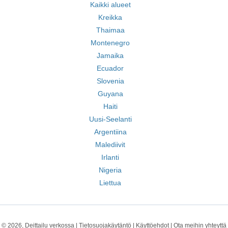
Kaikki alueet
Kreikka
Thaimaa
Montenegro
Jamaika
Ecuador
Slovenia
Guyana
Haiti
Uusi-Seelanti
Argentiina
Malediivit
Irlanti
Nigeria
Liettua
© 2026, Deittailu verkossa |
Tietosuojakäytäntö
|
Käyttöehdot
|
Ota meihin yhteyttä