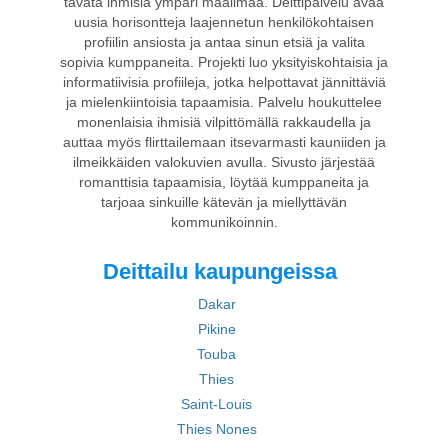
tavata ihmisiä ympäri maailmaa. Deittipalvelu avaa
uusia horisontteja laajennetun henkilökohtaisen
profiilin ansiosta ja antaa sinun etsiä ja valita
sopivia kumppaneita. Projekti luo yksityiskohtaisia ja
informatiivisia profiileja, jotka helpottavat jännittäviä
ja mielenkiintoisia tapaamisia. Palvelu houkuttelee
monenlaisia ihmisiä vilpittömällä rakkaudella ja
auttaa myös flirttailemaan itsevarmasti kauniiden ja
ilmeikkäiden valokuvien avulla. Sivusto järjestää
romanttisia tapaamisia, löytää kumppaneita ja
tarjoaa sinkuille kätevän ja miellyttävän
kommunikoinnin.
Deittailu kaupungeissa
Dakar
Pikine
Touba
Thies
Saint-Louis
Thies Nones