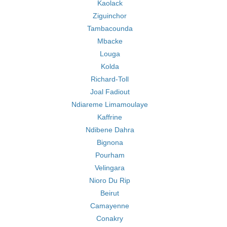
Kaolack
Ziguinchor
Tambacounda
Mbacke
Louga
Kolda
Richard-Toll
Joal Fadiout
Ndiareme Limamoulaye
Kaffrine
Ndibene Dahra
Bignona
Pourham
Velingara
Nioro Du Rip
Beirut
Camayenne
Conakry