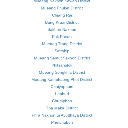
Mueang Nakhon Sawan District
Mueang Phuket District
Chiang Rai
Bang Kruai District
Sakhon Nakhon
Pak Phriao
Mueang Trang District
Sattahip
Mueang Samut Sakhon District
Phitsanulok
Mueang Songkhla District
Mueang Kamphaeng Phet District
Chaiyaphum
Lopburi
Chumphon
Tha Maka District
Phra Nakhon Si Ayutthaya District
Phetchabun