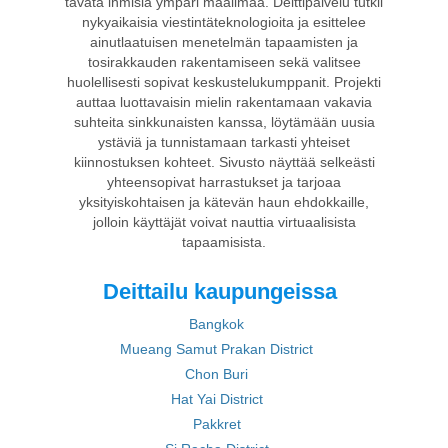
tavata ihmisiä ympäri maailmaa. Deittipalvelu tutkii
nykyaikaisia viestintäteknologioita ja esittelee
ainutlaatuisen menetelmän tapaamisten ja
tosirakkauden rakentamiseen sekä valitsee
huolellisesti sopivat keskustelukumppanit. Projekti
auttaa luottavaisin mielin rakentamaan vakavia
suhteita sinkkunaisten kanssa, löytämään uusia
ystäviä ja tunnistamaan tarkasti yhteiset
kiinnostuksen kohteet. Sivusto näyttää selkeästi
yhteensopivat harrastukset ja tarjoaa
yksityiskohtaisen ja kätevän haun ehdokkaille,
jolloin käyttäjät voivat nauttia virtuaalisista
tapaamisista.
Deittailu kaupungeissa
Bangkok
Mueang Samut Prakan District
Chon Buri
Hat Yai District
Pakkret