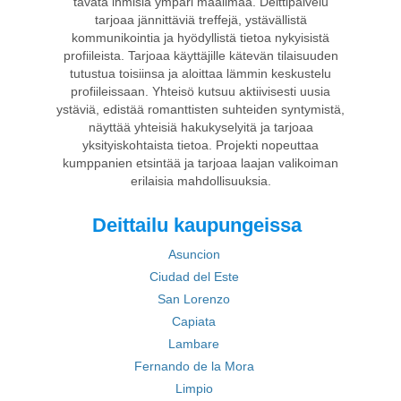
tavata ihmisiä ympäri maailmaa. Deittipalvelu
tarjoaa jännittäviä treffejä, ystävällistä
kommunikointia ja hyödyllistä tietoa nykyisistä
profiileista. Tarjoaa käyttäjille kätevän tilaisuuden
tutustua toisiinsa ja aloittaa lämmin keskustelu
profiileissaan. Yhteisö kutsuu aktiivisesti uusia
ystäviä, edistää romanttisten suhteiden syntymistä,
näyttää yhteisiä hakukyselyitä ja tarjoaa
yksityiskohtaista tietoa. Projekti nopeuttaa
kumppanien etsintää ja tarjoaa laajan valikoiman
erilaisia mahdollisuuksia.
Deittailu kaupungeissa
Asuncion
Ciudad del Este
San Lorenzo
Capiata
Lambare
Fernando de la Mora
Limpio