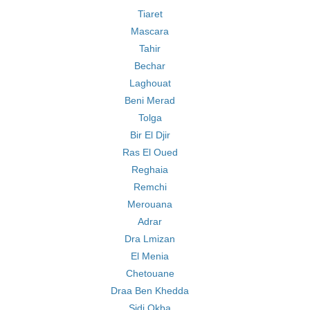
Tiaret
Mascara
Tahir
Bechar
Laghouat
Beni Merad
Tolga
Bir El Djir
Ras El Oued
Reghaia
Remchi
Merouana
Adrar
Dra Lmizan
El Menia
Chetouane
Draa Ben Khedda
Sidi Okba