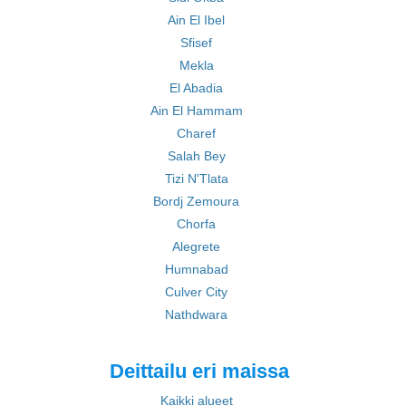
Ain El Ibel
Sfisef
Mekla
El Abadia
Ain El Hammam
Charef
Salah Bey
Tizi N'Tlata
Bordj Zemoura
Chorfa
Alegrete
Humnabad
Culver City
Nathdwara
Deittailu eri maissa
Kaikki alueet