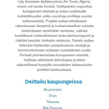
Liity ilmaiseen deittisivustoon Ain Touta, Algeria,
missä voit tavata ihmisiä. Deittipalvelu nopeuttaa
kumppanien etsintää ja antaa osallistujille
mahdollisuuden valita suosittuja profiileja uusista
tuttavuuksista. Projekti auttaa tehokkaasti
rakentamaan lämpimiä ja luottamuksellisia suhteita
keskinäiseen viestintään verkossa, valitsee
huolellisesti mielenkiintoiset keskustelukumppanit ja
näyttää kauniita, kirkkaita valokuvia. Palvelu auttaa
kätevästi löytämään asiaankuuluvia viestejä ja
kommunikoimaan erilaisten suodattimien avulla.
Portaali yksinkertaistaa kumppanien etsintää,
hallitsee aktiivisesti teknologiaa ja tekee
säännöllisesti kyselyitä virtuaalisten tuttavuuksien
profiilien keskuudessa.
Deittailu kaupungeissa
Boumerdes
Oran
Tebessa
Bab Ezzouar