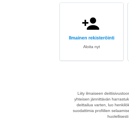
Ilmainen rekisteröinti
Aloita nyt
Liity ilmaiseen deittisivusto
yhteisen jännittävän harrastukse
deittailua varten, luo henkilö
suodattimia profiilien selaamis
huolellisest