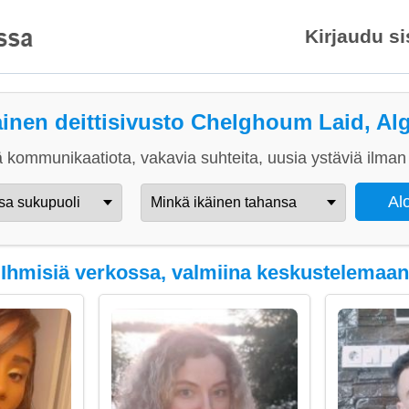
Kirjaudu s
ainen deittisivusto Chelghoum Laid, Alg
 kommunikaatiota, vakavia suhteita, uusia ystäviä ilman 
Ihmisiä verkossa, valmiina keskustelemaan