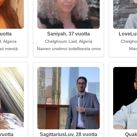
vuotta
Saniyah, 37 vuotta
LoveLum
 Algeria
Chelghoum Laid, Algeria
Chelgho
sii miestä
Nainen unelmoi todellisesta onnesta
Mies
vuotta
SagittariusLuv, 28 vuotta
Quak