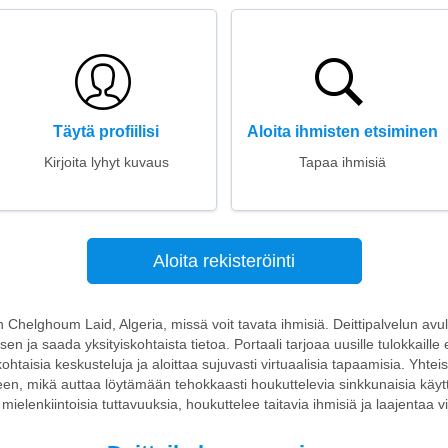
Täytä profiilisi
Aloita ihmisten etsiminen
Kirjoita lyhyt kuvaus
Tapaa ihmisiä
Aloita rekisteröinti
on Chelghoum Laid, Algeria, missä voit tavata ihmisiä. Deittipalvelun av
n ja saada yksityiskohtaista tietoa. Portaali tarjoaa uusille tulokkaille e
kohtaisia keskusteluja ja aloittaa sujuvasti virtuaalisia tapaamisia. Yhteis
een, mikä auttaa löytämään tehokkaasti houkuttelevia sinkkunaisia käyttä
i mielenkiintoisia tuttavuuksia, houkuttelee taitavia ihmisiä ja laajentaa vie