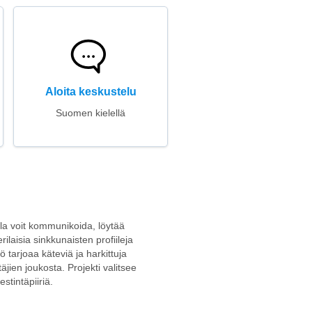
Aloita keskustelu
Suomen kielellä
ulla voit kommunikoida, löytää
rilaisia sinkkunaisten profiileja
ö tarjoaa käteviä ja harkittuja
jien joukosta. Projekti valitsee
stintäpiiriä.