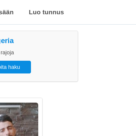
isään
Luo tunnus
eria
rajoja