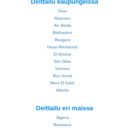
Deittailu kaupungeissa
Oran
Mascara
Ain Beida
Birkhadem
Bougara
Hassi Messaoud
El Idrissia
Sidi Okba
Kerkera
Bou Ismail
Mers El Kebir
Atlantis
Deittailu eri maissa
Algeria
Botswana