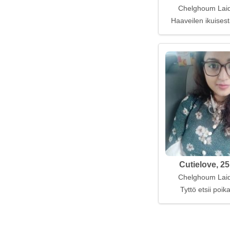
Chelghoum Laid,
Haaveilen ikuises
Cutielove, 25
Chelghoum Laid,
Tyttö etsii poi