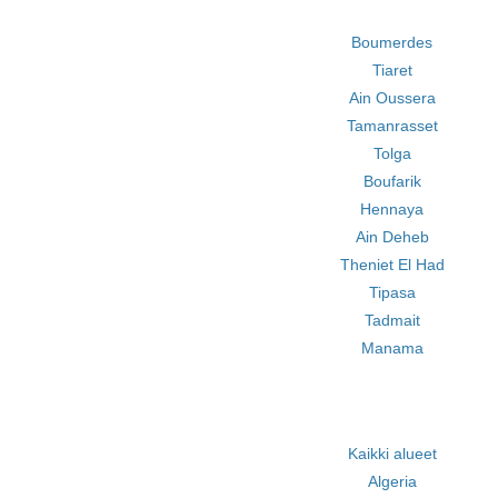
Boumerdes
Tiaret
Ain Oussera
Tamanrasset
Tolga
Boufarik
Hennaya
Ain Deheb
Theniet El Had
Tipasa
Tadmait
Manama
Kaikki alueet
Algeria