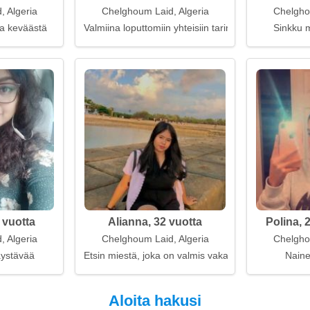
 Algeria
Chelghoum Laid, Algeria
Chelgho
ta keväästä
Valmiina loputtomiin yhteisiin tarinoihin
Sinkku m
 vuotta
Alianna, 32 vuotta
Polina, 
 Algeria
Chelghoum Laid, Algeria
Chelgho
kaystävää
Etsin miestä, joka on valmis vakavaan suhteeseen
Naine
Aloita hakusi