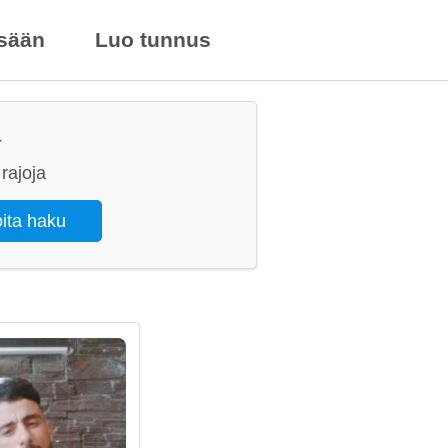
isään
Luo tunnus
a
rajoja