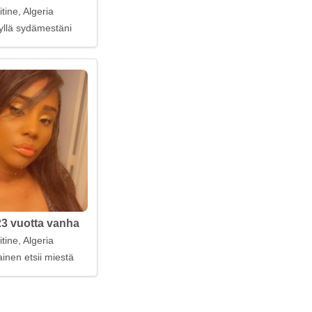
itine, Algeria
yllä sydämestäni
23 vuotta vanha
itine, Algeria
inen etsii miestä