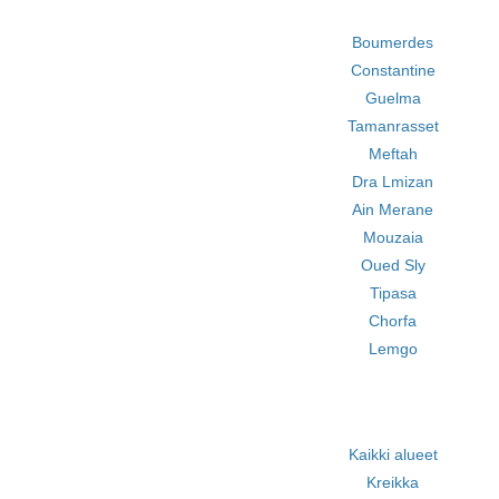
Boumerdes
Constantine
Guelma
Tamanrasset
Meftah
Dra Lmizan
Ain Merane
Mouzaia
Oued Sly
Tipasa
Chorfa
Lemgo
Kaikki alueet
Kreikka