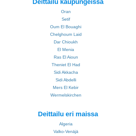
Deittailu kaupungeissa
Oran
Setif
Oum El Bouaghi
Chelghoum Laid
Dar Chioukh
El Menia
Ras El Aioun
Theniet El Had
Sidi Akkacha
Sidi Abdelli
Mers El Kebir
Wermelskirchen
Deittailu eri maissa
Algeria
Valko-Venäjä