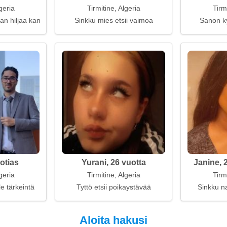
geria
Tirmitine, Algeria
Tirm
n hiljaa kanssasi
Sinkku mies etsii vaimoa
Sanon k
otias
Yurani, 26 vuotta
Janine, 
geria
Tirmitine, Algeria
Tirm
e tärkeintä
Tyttö etsii poikaystävää
Sinkku na
Aloita hakusi