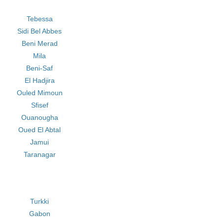
Tebessa
Sidi Bel Abbes
Beni Merad
Mila
Beni-Saf
El Hadjira
Ouled Mimoun
Sfisef
Ouanougha
Oued El Abtal
Jamui
Taranagar
Turkki
Gabon