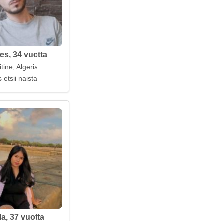
s, 34 vuotta
itine, Algeria
 etsii naista
a, 37 vuotta