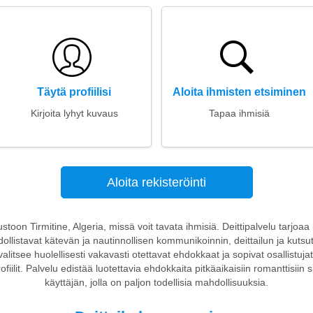
Täytä profiilisi
Aloita ihmisten etsiminen
Kirjoita lyhyt kuvaus
Tapaa ihmisiä
Aloita rekisteröinti
vustoon Tirmitine, Algeria, missä voit tavata ihmisiä. Deittipalvelu tarjoaa
dollistavat kätevän ja nautinnollisen kommunikoinnin, deittailun ja kutsut
valitsee huolellisesti vakavasti otettavat ehdokkaat ja sopivat osallistuj
iilit. Palvelu edistää luotettavia ehdokkaita pitkäaikaisiin romanttisiin 
käyttäjän, jolla on paljon todellisia mahdollisuuksia.