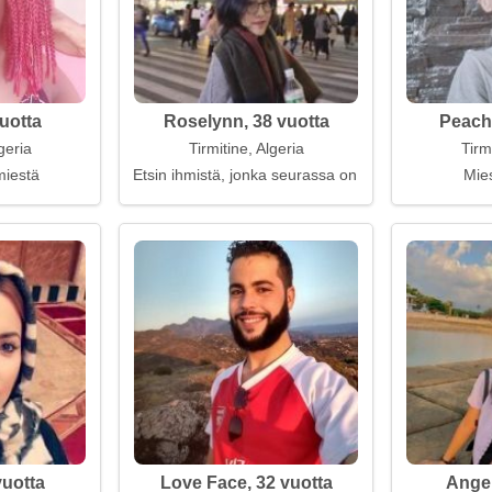
uotta
Roselynn, 38 vuotta
Peache
geria
Tirmitine, Algeria
Tirm
miestä
Etsin ihmistä, jonka seurassa on lämmintä
Mies
vuotta
Love Face, 32 vuotta
Angel