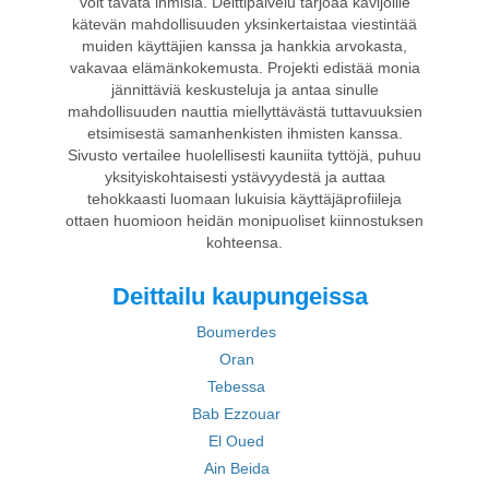
voit tavata ihmisiä. Deittipalvelu tarjoaa kävijöille
kätevän mahdollisuuden yksinkertaistaa viestintää
muiden käyttäjien kanssa ja hankkia arvokasta,
vakavaa elämänkokemusta. Projekti edistää monia
jännittäviä keskusteluja ja antaa sinulle
mahdollisuuden nauttia miellyttävästä tuttavuuksien
etsimisestä samanhenkisten ihmisten kanssa.
Sivusto vertailee huolellisesti kauniita tyttöjä, puhuu
yksityiskohtaisesti ystävyydestä ja auttaa
tehokkaasti luomaan lukuisia käyttäjäprofiileja
ottaen huomioon heidän monipuoliset kiinnostuksen
kohteensa.
Deittailu kaupungeissa
Boumerdes
Oran
Tebessa
Bab Ezzouar
El Oued
Ain Beida