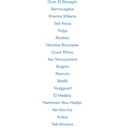
Oum El Bouaghi
Berrouaghia
Khemis Miliana
Sidi Aissa
Tolga
Besbes
Hamma Bouziane
Oued Rhiou
Ain Temouchent
Boghni
Remchi
Metlili
Touggourt
El Hadjira
Hammam Bou Hadjar
Ain Kercha
Kolea
Sidi Amrane