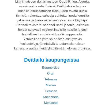
Liity ilmaiseen deittisivustoon Oued Rhiou, Algeria,
missä voit tavata ihmisiä. Deittipalvelu tarjoaa
miehille ainutlaatuisen tilaisuuden tavata uusia
ihmisiä, rakentaa vahvoja suhteita, luoda kauniita
valokuvia ja tukea aktiivisesti yksittäisiä käyttäjiä.
Portaali rekisteröi säännöllisesti jäseniä, esittelee
heidät sujuvasti mielenkiintoisille naisille ja etsii
huolellisesti sopivia virtuaalikumppaneita.
Ystävällinen yhteisö edistää miellyttäviä
keskusteluja, jännittäviä tutustumisia naisten
kanssa ja auttaa heitä ylläpitämään eloisia profiileja.
Deittailu kaupungeissa
Boumerdes
Oran
Tebessa
Medea
Tlemcen
Khenchela
Messaad