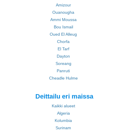
Amizour
Ouanougha
Ammi Moussa
Bou Ismail
Oued El Alleug
Chorfa
El Tarf
Dayton
Soreang
Panruti
Cheadle Hulme
Deittailu eri maissa
Kaikki alueet
Algeria
Kolumbia
Surinam