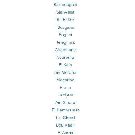
Berrouaghia
Sidi Aissa
Bir El Djir
Bougara
Boghni
Teleghma
Chetouane
Nedroma
El Kala
Ain Merane
Megarine
Freha
Lardjem
Ain Smara
El Hammamet
Tizi Ghenif
Bou Kadir
El Amria