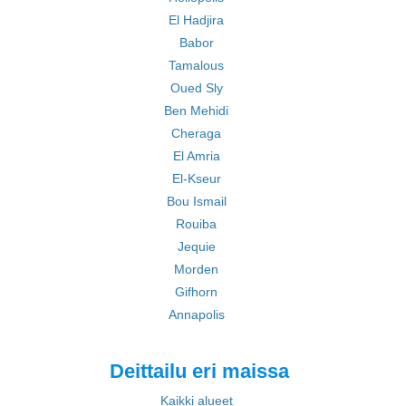
El Hadjira
Babor
Tamalous
Oued Sly
Ben Mehidi
Cheraga
El Amria
El-Kseur
Bou Ismail
Rouiba
Jequie
Morden
Gifhorn
Annapolis
Deittailu eri maissa
Kaikki alueet