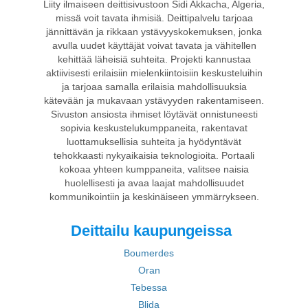
Liity ilmaiseen deittisivustoon Sidi Akkacha, Algeria,
missä voit tavata ihmisiä. Deittipalvelu tarjoaa
jännittävän ja rikkaan ystävyyskokemuksen, jonka
avulla uudet käyttäjät voivat tavata ja vähitellen
kehittää läheisiä suhteita. Projekti kannustaa
aktiivisesti erilaisiin mielenkiintoisiin keskusteluihin
ja tarjoaa samalla erilaisia mahdollisuuksia
kätevään ja mukavaan ystävyyden rakentamiseen.
Sivuston ansiosta ihmiset löytävät onnistuneesti
sopivia keskustelukumppaneita, rakentavat
luottamuksellisia suhteita ja hyödyntävät
tehokkaasti nykyaikaisia teknologioita. Portaali
kokoaa yhteen kumppaneita, valitsee naisia
huolellisesti ja avaa laajat mahdollisuudet
kommunikointiin ja keskinäiseen ymmärrykseen.
Deittailu kaupungeissa
Boumerdes
Oran
Tebessa
Blida