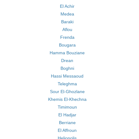
El Achir
Medea
Baraki
Aflou
Frenda
Bougara
Hamma Bouziane
Drean
Boghni
Hassi Messaoud
Teleghma
Sour El-Ghozlane
Khemis El-Khechna
Timimoun
El Hadjar
Berriane
El Affroun
Heliopolis