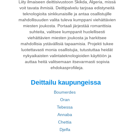
Liity ilmaiseen deittisivustoon Skikda, Algeria, missä
voit tavata ihmisiä. Deittipalvelu tarjoaa edistyneitä
teknologioita sinkkunaisille ja antaa osallistujille
mahdollisuuden valita tuleva kumppani viehättävien
miesten joukosta. Portaali järjestää romanttisia
suhteita, valitsee kumppanit huolellisesti
viehättävien miesten joukosta ja harkitsee
mahdollisia ystävällisiä tapaamisia. Projekti tukee
luotettavasti monia osallistujia, tutustuttaa heidät
nykyaikaisten valintateknologioiden käyttöön ja
auttaa heitä valitsemaan itsevarmasti sopivia
ehdokasprofiileja.
Deittailu kaupungeissa
Boumerdes
Oran
Tebessa
Annaba
Chettia
Djelfa