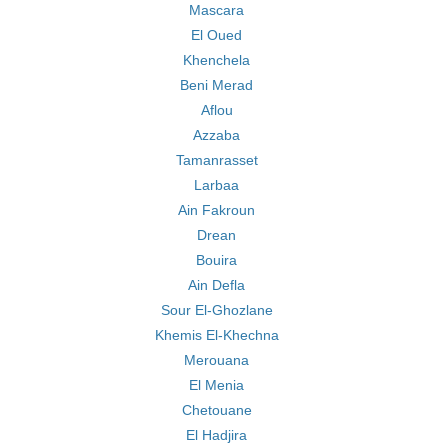
Mascara
El Oued
Khenchela
Beni Merad
Aflou
Azzaba
Tamanrasset
Larbaa
Ain Fakroun
Drean
Bouira
Ain Defla
Sour El-Ghozlane
Khemis El-Khechna
Merouana
El Menia
Chetouane
El Hadjira