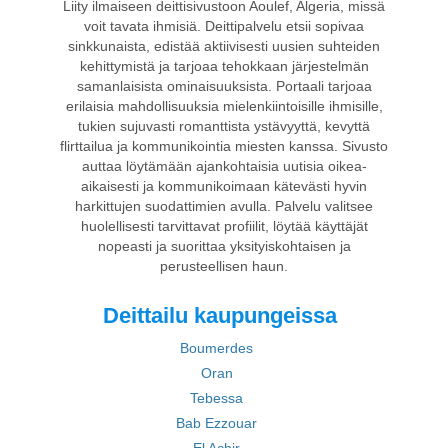
Liity ilmaiseen deittisivustoon Aoulef, Algeria, missä
voit tavata ihmisiä. Deittipalvelu etsii sopivaa
sinkkunaista, edistää aktiivisesti uusien suhteiden
kehittymistä ja tarjoaa tehokkaan järjestelmän
samanlaisista ominaisuuksista. Portaali tarjoaa
erilaisia mahdollisuuksia mielenkiintoisille ihmisille,
tukien sujuvasti romanttista ystävyyttä, kevyttä
flirttailua ja kommunikointia miesten kanssa. Sivusto
auttaa löytämään ajankohtaisia uutisia oikea-
aikaisesti ja kommunikoimaan kätevästi hyvin
harkittujen suodattimien avulla. Palvelu valitsee
huolellisesti tarvittavat profiilit, löytää käyttäjät
nopeasti ja suorittaa yksityiskohtaisen ja
perusteellisen haun.
Deittailu kaupungeissa
Boumerdes
Oran
Tebessa
Bab Ezzouar