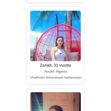
Zariah, 31 vuotta
Aoulef, Algeria
Unelmoin liukenevani katseeseesi