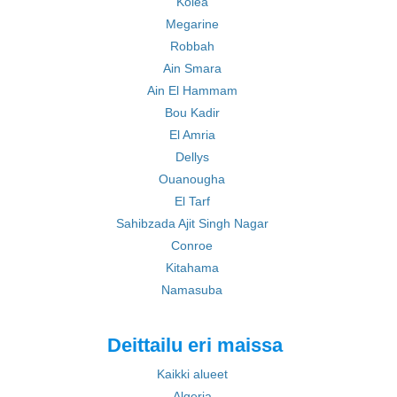
Kolea
Megarine
Robbah
Ain Smara
Ain El Hammam
Bou Kadir
El Amria
Dellys
Ouanougha
El Tarf
Sahibzada Ajit Singh Nagar
Conroe
Kitahama
Namasuba
Deittailu eri maissa
Kaikki alueet
Algeria