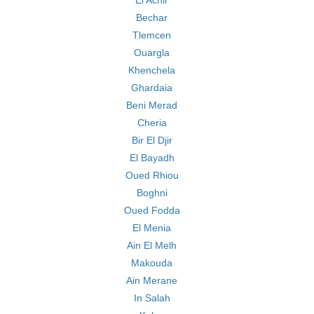
El Achir
Bechar
Tlemcen
Ouargla
Khenchela
Ghardaia
Beni Merad
Cheria
Bir El Djir
El Bayadh
Oued Rhiou
Boghni
Oued Fodda
El Menia
Ain El Melh
Makouda
Ain Merane
In Salah