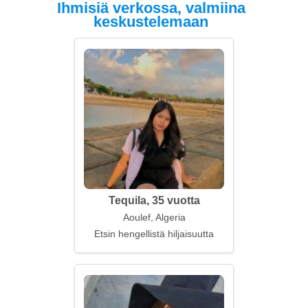
Ihmisiä verkossa, valmiina
keskustelemaan
Tequila, 35 vuotta
Aoulef, Algeria
Etsin hengellistä hiljaisuutta