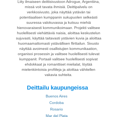
Liity ilmaiseen deittisivustoon Adrogue, Argentiina,
missä voit tavata ihmisiä. Deittipalvelu on
verkkosivusto, joka näyttää ystävän tai
potentiaalisen kumppanin sukupuolen selkeästi
suuressa valokuvassa ja kutsuu miehiä
hienovaraisesti kommunikoimaan. Projekti valitsee
huolellisesti viehättäviä naisia, aloittaa keskustelun
sujuvasti, käyttää taitavasti ystävien kuvia ja aloittaa
huomaamattomasti ystävällisen flirttailun. Sivusto
näyttää avoimesti osallistujien kommunikaation,
organisoi prosessin ja valitsee huolellisesti tulevat
kumppanit. Portaali valitsee huolellisesti sopivat
ehdokkaat ja romanttiset mielialat, löytää
mielenkiintoisia profiileja ja aloittaa vähitellen
vakavia suhteita.
Deittailu kaupungeissa
Buenos Aires
Cordoba
Rosario
Mar del Plata