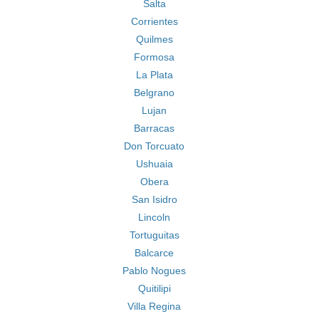
Salta
Corrientes
Quilmes
Formosa
La Plata
Belgrano
Lujan
Barracas
Don Torcuato
Ushuaia
Obera
San Isidro
Lincoln
Tortuguitas
Balcarce
Pablo Nogues
Quitilipi
Villa Regina