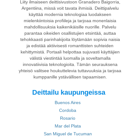
Liity ilmaiseen deittisivustoon Granadero Baigorria,
Argentiina, missä voit tavata ihmisiä. Deittipalvelu
käyttää modernia teknologiaa luodakseen
mielenkiintoisia profiileja ja tarjoaa monenlaisia
mahdollisuuksia kaikenikäisille nuorille. Palvelu
parantaa oikeiden osallistujien etsintää, auttaa
tehokkaasti parinhakijoita löytämään sopivia naisia
ja edistää aktiivisesti romanttisten suhteiden
kehittymistä. Portaali helpottaa sujuvasti käyttäjien
välistä viestintää luomalla ja soveltamalla
innovatiivisia teknologioita. Tämän seurauksena
yhteisö valitsee houkuttelevia tuttavuuksia ja tarjoaa
kumppanille ystävällisen tapaamisen.
Deittailu kaupungeissa
Buenos Aires
Cordoba
Rosario
Mar del Plata
San Miguel de Tucuman