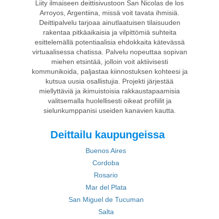
Liity ilmaiseen deittisivustoon San Nicolas de los
Arroyos, Argentiina, missä voit tavata ihmisiä.
Deittipalvelu tarjoaa ainutlaatuisen tilaisuuden
rakentaa pitkäaikaisia ja vilpittömiä suhteita
esittelemällä potentiaalisia ehdokkaita kätevässä
virtuaalisessa chatissa. Palvelu nopeuttaa sopivan
miehen etsintää, jolloin voit aktiivisesti
kommunikoida, paljastaa kiinnostuksen kohteesi ja
kutsua uusia osallistujia. Projekti järjestää
miellyttäviä ja ikimuistoisia rakkaustapaamisia
valitsemalla huolellisesti oikeat profiilit ja
sielunkumppanisi useiden kanavien kautta.
Deittailu kaupungeissa
Buenos Aires
Cordoba
Rosario
Mar del Plata
San Miguel de Tucuman
Salta