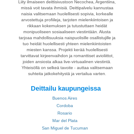
Liity ilmaiseen deittisivustoon Necochea, Argentiina,
missä voit tavata ihmisiä. Deittipalvelu kannustaa
naisia valitsemaan huolellisesti sopivia, korkealle
arvostettuja profiileja, tarjoten mielenkiintoisen ja
rikkaan kokemuksen ja tutustuttaen heidät
monipuoliseen sosiaaliseen viestintään. Alusta
tarjoaa mahdollisuuksia naispuolisille osallistujille ja
tuo heidät huolellisesti yhteen mielenkiintoisten
miesten kanssa. Projekti kerää huolellisesti
tarvittavat kirjeenvaihdon ja romanttiset avioliittot,
joiden ansiosta alkaa live-virtuaalinen viestintä.
Yhteisöllä on selkeä tavoite - auttaa valitsemaan
suhteita jatkokehitystä ja vertailua varten.
Deittailu kaupungeissa
Buenos Aires
Cordoba
Rosario
Mar del Plata
San Miguel de Tucuman