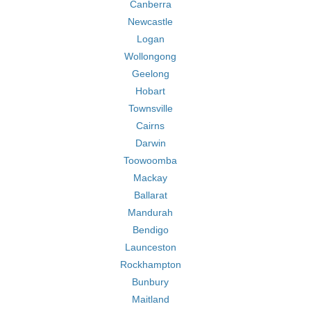
Canberra
Newcastle
Logan
Wollongong
Geelong
Hobart
Townsville
Cairns
Darwin
Toowoomba
Mackay
Ballarat
Mandurah
Bendigo
Launceston
Rockhampton
Bunbury
Maitland