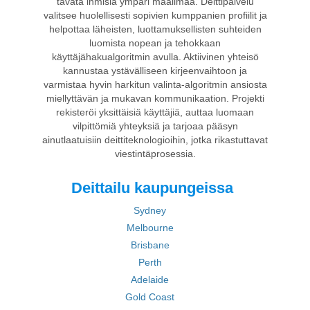
tavata ihmisiä ympäri maailmaa. Deittipalvelu
valitsee huolellisesti sopivien kumppanien profiilit ja
helpottaa läheisten, luottamuksellisten suhteiden
luomista nopean ja tehokkaan
käyttäjähakualgoritmin avulla. Aktiivinen yhteisö
kannustaa ystävälliseen kirjeenvaihtoon ja
varmistaa hyvin harkitun valinta-algoritmin ansiosta
miellyttävän ja mukavan kommunikaation. Projekti
rekisteröi yksittäisiä käyttäjiä, auttaa luomaan
vilpittömiä yhteyksiä ja tarjoaa pääsyn
ainutlaatuisiin deittiteknologioihin, jotka rikastuttavat
viestintäprosessia.
Deittailu kaupungeissa
Sydney
Melbourne
Brisbane
Perth
Adelaide
Gold Coast