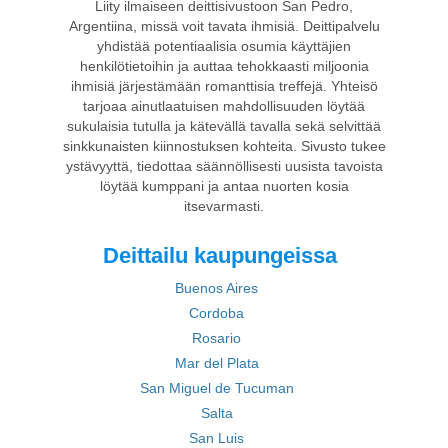
Liity ilmaiseen deittisivustoon San Pedro,
Argentiina, missä voit tavata ihmisiä. Deittipalvelu
yhdistää potentiaalisia osumia käyttäjien
henkilötietoihin ja auttaa tehokkaasti miljoonia
ihmisiä järjestämään romanttisia treffejä. Yhteisö
tarjoaa ainutlaatuisen mahdollisuuden löytää
sukulaisia tutulla ja kätevällä tavalla sekä selvittää
sinkkunaisten kiinnostuksen kohteita. Sivusto tukee
ystävyyttä, tiedottaa säännöllisesti uusista tavoista
löytää kumppani ja antaa nuorten kosia
itsevarmasti.
Deittailu kaupungeissa
Buenos Aires
Cordoba
Rosario
Mar del Plata
San Miguel de Tucuman
Salta
San Luis