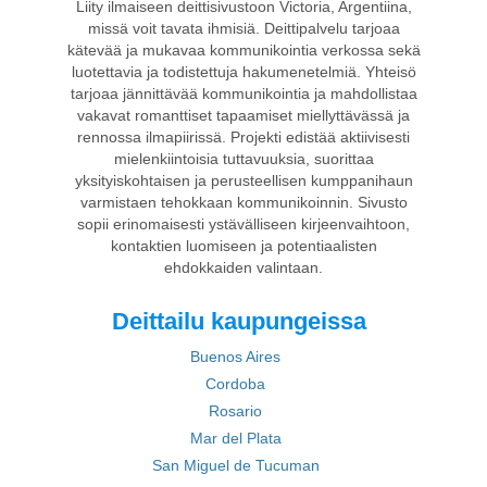
Liity ilmaiseen deittisivustoon Victoria, Argentiina,
missä voit tavata ihmisiä. Deittipalvelu tarjoaa
kätevää ja mukavaa kommunikointia verkossa sekä
luotettavia ja todistettuja hakumenetelmiä. Yhteisö
tarjoaa jännittävää kommunikointia ja mahdollistaa
vakavat romanttiset tapaamiset miellyttävässä ja
rennossa ilmapiirissä. Projekti edistää aktiivisesti
mielenkiintoisia tuttavuuksia, suorittaa
yksityiskohtaisen ja perusteellisen kumppanihaun
varmistaen tehokkaan kommunikoinnin. Sivusto
sopii erinomaisesti ystävälliseen kirjeenvaihtoon,
kontaktien luomiseen ja potentiaalisten
ehdokkaiden valintaan.
Deittailu kaupungeissa
Buenos Aires
Cordoba
Rosario
Mar del Plata
San Miguel de Tucuman